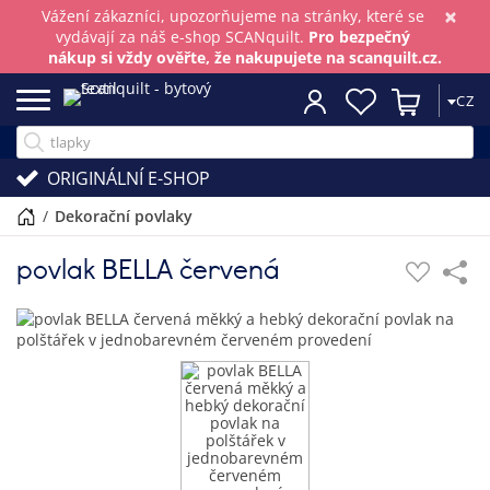
×
Vážení zákazníci, upozorňujeme na stránky, které se
vydávají za náš e-shop SCANquilt.
Pro bezpečný
nákup si vždy ověřte, že nakupujete na scanquilt.cz.
CZ
ORIGINÁLNÍ E-SHOP
/
dekorační povlaky
povlak BELLA červená