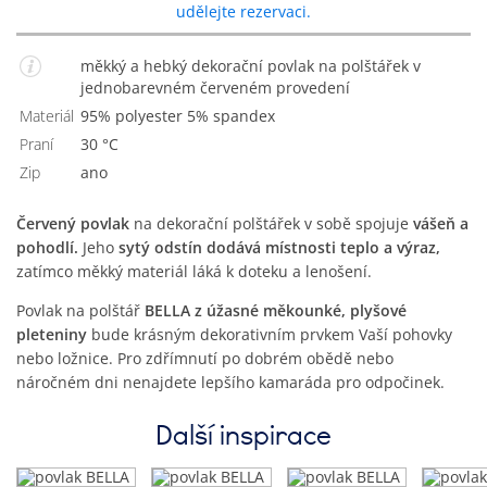
udělejte rezervaci.
měkký a hebký dekorační povlak na polštářek v
jednobarevném červeném provedení
Materiál
95% polyester 5% spandex
Praní
30 °C
Zip
Ano
Červený povlak
na dekorační polštářek v sobě spojuje
vášeň a
pohodlí.
Jeho
sytý odstín dodává místnosti teplo a výraz,
zatímco měkký materiál láká k doteku a lenošení.
Povlak na polštář
BELLA z úžasné měkounké, plyšové
pleteniny
bude krásným dekorativním prvkem Vaší pohovky
nebo ložnice. Pro zdřímnutí po dobrém obědě nebo
náročném dni nenajdete lepšího kamaráda pro odpočinek.
Další inspirace