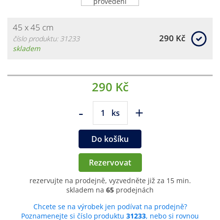
45 x 45 cm
290 Kč
číslo produktu: 31233
skladem
290 Kč
-
+
ks
Do košíku
Rezervovat
rezervujte na prodejně, vyzvedněte již za 15 min.
skladem na
65
prodejnách
Chcete se na výrobek jen podívat na prodejně?
Poznamenejte si číslo produktu
31233
, nebo si rovnou