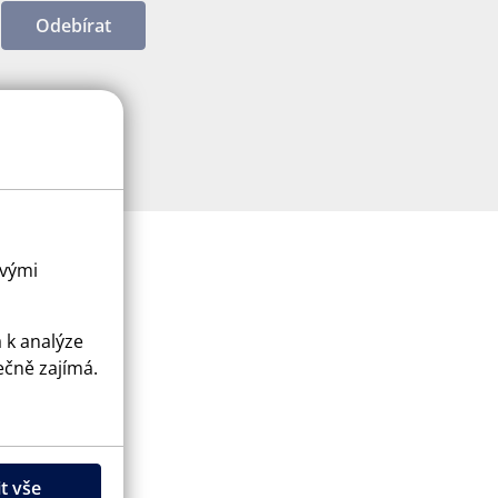
Odebírat
ovými
a k analýze
ečně zajímá.
ice
apply.
t vše