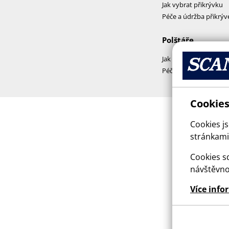
Jak vybrat přikrývku
Péče a údržba přikrýv
Polštáře
Jak vybrat polštář
Péče a praní polštářů
Cookies
Cookies j
stránkami,
Cookies sd
návštěvno
Více info
This sit