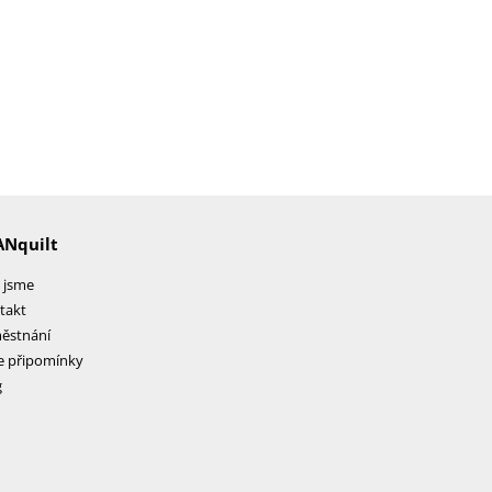
ANquilt
 jsme
takt
ěstnání
e připomínky
g