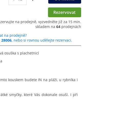
Rezervovat
ezervujte na prodejně, vyzvedněte již za 15 min.
skladem na
64
prodejnách
at na prodejně?
u
28006
, nebo si rovnou udělejte rezervaci.
ová osuška s plachetnicí
na
ímto kouskem budete IN na pláži, u rybníka i
tké smyčky, které Vás dokonale osuší. I při