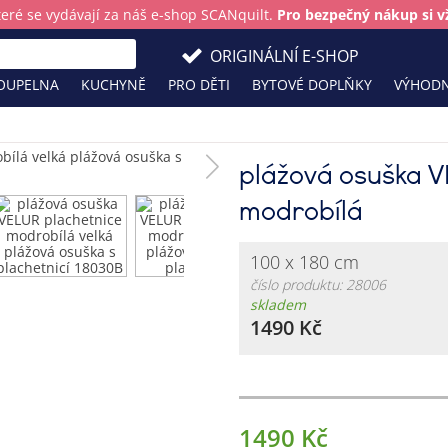
teré se vydávají za náš e-shop SCANquilt.
Pro bezpečný nákup si vž
ORIGINÁLNÍ E-SHOP
OUPELNA
KUCHYNĚ
PRO DĚTI
BYTOVÉ DOPLŇKY
VÝHODN
plážová osuška V
modrobílá
100 x 180 cm
číslo produktu: 28006
skladem
1490 Kč
1490 Kč