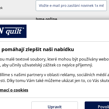
ek
Jsme online
 pomáhají zlepšit naši nabídku
sou malé textové soubory, které mohou být používány web
 aby učinily uživatelský zážitek co nejvíce příjemný.
ílíme s našimi partnery v oblasti reklamy, sociálních médií 
sti. Díky tomu Vám také můžeme ukázat jen to, co Vás skut
© 2026 SCANquilt - všechna práva vyhrazena
rmací o cookies
e is protected by reCAPTCHA and the Google
Privacy Policy
and
Terms of Serv
Upravit
Povoli