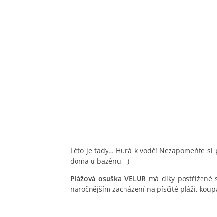
Léto je tady… Hurá k vodě! Nezapomeňte si 
doma u bazénu :-)
Plážová osuška VELUR
má díky postřižené
náročnějším zacházení na písčité pláži, koup