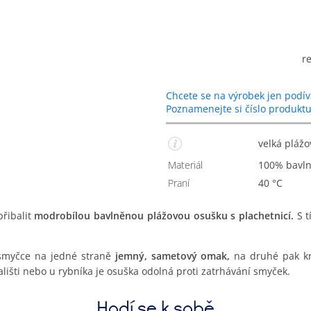
r
Chcete se na výrobek jen podív
Poznamenejte si číslo produkt
velká pláž
Materiál
100% bavl
Praní
40 °C
přibalit
modrobílou bavlněnou plážovou osušku s plachetnicí.
S t
 smyčce na jedné straně
jemný, sametový omak,
na druhé pak krá
ališti nebo u rybníka je osuška odolná proti zatrhávání smyček.
Hodí se k sobě