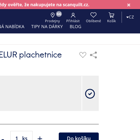
×
dy ověřte, že nakupujete na scanquilt.cz.
66
CZ
Prodejny
Přihlásit
Oblíbené
Košík
Á NABÍDKA
TIPY NA DÁRKY
BLOG
ELUR plachetnice
-
+
ks
Do košíku