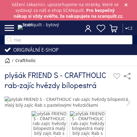
×
Vážení zákazníci, upozorňujeme na stránky, které se
vydávají za náš e-shop SCANquilt.
Pro bezpečný
nákup si vždy ověřte, že nakupujete na scanquilt.cz.
CZ
ORIGINÁLNÍ E-SHOP
/
craftholic
plyšák FRIEND S - CRAFTHOLIC
rab-zajíc hvězdy bílopestrá