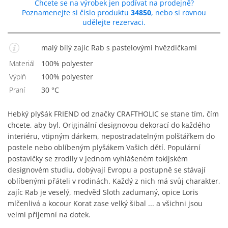
Chcete se na výrobek jen podívat na prodejně?
Poznamenejte si číslo produktu
34850
, nebo si rovnou
udělejte rezervaci.
malý bílý zajíc Rab s pastelovými hvězdičkami
Materiál
100% polyester
Výplň
100% polyester
Praní
30 °C
Hebký plyšák FRIEND od značky CRAFTHOLIC se stane tím, čím
chcete, aby byl. Originální designovou dekorací do každého
interiéru, vtipným dárkem, nepostradatelným polštářkem do
postele nebo oblíbeným plyšákem Vašich dětí. Populární
postavičky se zrodily v jednom vyhlášeném tokijském
designovém studiu, dobývají Evropu a postupně se stávají
oblíbenými přáteli v rodinách. Každý z nich má svůj charakter,
zajíc Rab je veselý, medvěd Sloth zadumaný, opice Loris
mlčenlivá a kocour Korat zase velký šibal ... a všichni jsou
velmi příjemní na dotek.