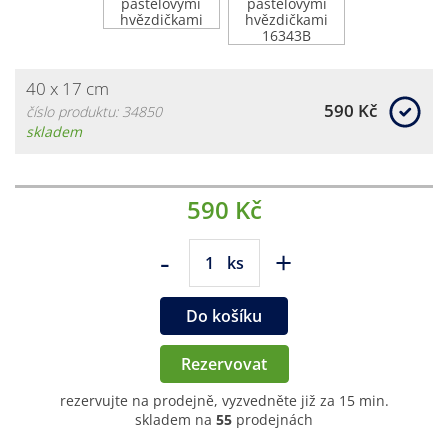
40 x 17 cm
590 Kč
číslo produktu: 34850
skladem
590 Kč
-
+
ks
Do košíku
Rezervovat
rezervujte na prodejně, vyzvedněte již za 15 min.
skladem na
55
prodejnách