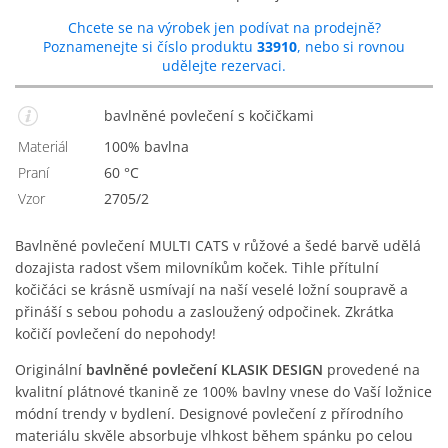
Chcete se na výrobek jen podívat na prodejně?
Poznamenejte si číslo produktu
33910
, nebo si rovnou
udělejte rezervaci.
bavlněné povlečení s kočičkami
Materiál
100% bavlna
Praní
60 °C
Vzor
2705/2
Bavlněné povlečení MULTI CATS v růžové a šedé barvě udělá
dozajista radost všem milovníkům koček. Tihle přítulní
kočičáci se krásně usmívají na naší veselé ložní soupravě a
přináší s sebou pohodu a zasloužený odpočinek. Zkrátka
kočičí povlečení do nepohody!
Originální
bavlněné povlečení KLASIK DESIGN
provedené na
kvalitní plátnové tkanině ze 100% bavlny vnese do Vaší ložnice
módní trendy v bydlení. Designové povlečení z přírodního
materiálu skvěle absorbuje vlhkost během spánku po celou