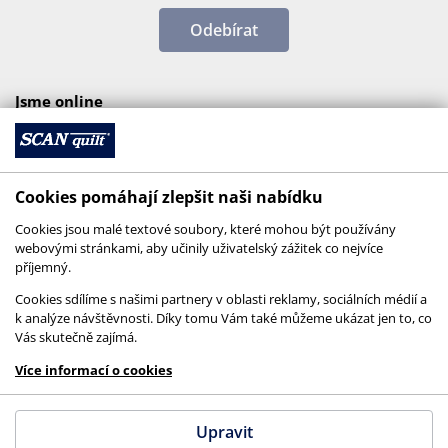
Odebírat
Jsme online
Cookies pomáhají zlepšit naši nabídku
Cookies jsou malé textové soubory, které mohou být používány
webovými stránkami, aby učinily uživatelský zážitek co nejvíce
příjemný.
Cookies sdílíme s našimi partnery v oblasti reklamy, sociálních médií a
k analýze návštěvnosti. Díky tomu Vám také můžeme ukázat jen to, co
Vás skutečně zajímá.
© 2026 SCANquilt - všechna práva vyhrazena
Více informací o cookies
This site is protected by reCAPTCHA and the
Google
Privacy Policy
and
Terms of Service
apply.
Upravit