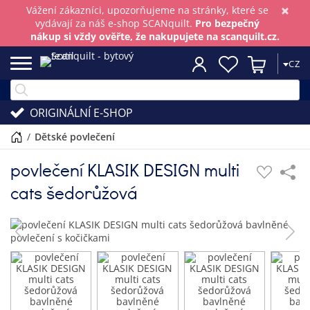
×
Vážení zákazníci, upozorňujeme na stránky, které se
vydávají za náš e-shop SCANquilt.
Pro bezpečný
nákup si vždy ověřte, že nakupujete na scanquilt.cz.
CZ
ORIGINÁLNÍ E-SHOP
/
dětské povlečení
povlečení KLASIK DESIGN multi
cats šedorůžová