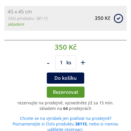
45 x 45 cm
350 Kč
číslo produktu: 38115
skladem
350 Kč
-
+
ks
Do košíku
Rezervovat
rezervujte na prodejně, vyzvedněte již za 15 min.
skladem na
64
prodejnách
Chcete se na výrobek jen podívat na prodejně?
Poznamenejte si číslo produktu
38115
, nebo si rovnou
udělejte rezervaci.