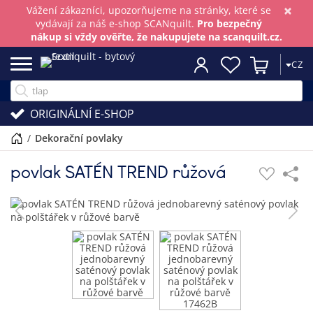
×
Vážení zákazníci, upozorňujeme na stránky, které se
vydávají za náš e-shop SCANquilt.
Pro bezpečný
nákup si vždy ověřte, že nakupujete na scanquilt.cz.
CZ
ORIGINÁLNÍ E-SHOP
/
dekorační povlaky
povlak SATÉN TREND růžová