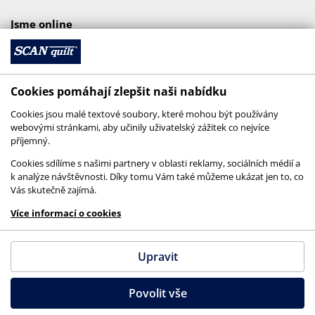
Jsme online
Cookies pomáhají zlepšit naši nabídku
Cookies jsou malé textové soubory, které mohou být používány
webovými stránkami, aby učinily uživatelský zážitek co nejvíce
příjemný.
Cookies sdílíme s našimi partnery v oblasti reklamy, sociálních médií a
k analýze návštěvnosti. Díky tomu Vám také můžeme ukázat jen to, co
Vás skutečně zajímá.
© 2026 SCANquilt - všechna práva vyhrazena
Více informací o cookies
This site is protected by reCAPTCHA and the
Google
Privacy Policy
and
Terms of Service
apply.
Upravit
Povolit vše