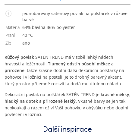
jednobarevný saténový povlak na polštářek v růžové
barvě
Materiál
64% bavlna 36% polyester
Praní
40 °C
Zip
Ano
Růžový povlak
SATÉN TREND má v sobě lehký nádech
hravosti a ležérnosti.
Tlumený odstín působí měkce a
přirozeně,
takže krásně doplní další dekorační polštářky na
pohovce i v ložnici na posteli. Je to drobný barevný akcent,
který prostor příjemně rozsvítí a dodá mu útulnou náladu.
Dekorační povlak na polštářek SATÉN TREND je
krásně měkký,
hladký na dotek a přirozeně lesklý.
Vkusné barvy se jen tak
neokoukají a rázem oživí Vaši pohovku v obýváku nebo doplní
povlečení v ložnici.
Další inspirace