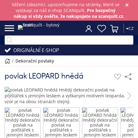
×
Vážení zákazníci, upozorňujeme na stránky, které se
vydávají za náš e-shop SCANquilt.
Pro bezpečný
nákup si vždy ověřte, že nakupujete na scanquilt.cz.
CZ
ORIGINÁLNÍ E-SHOP
/
dekorační povlaky
povlak LEOPARD hnědá