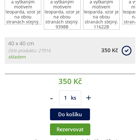
40 x 40 cm
350 Kč
číslo produktu: 27916
skladem
350 Kč
-
+
ks
Do košíku
Rezervovat