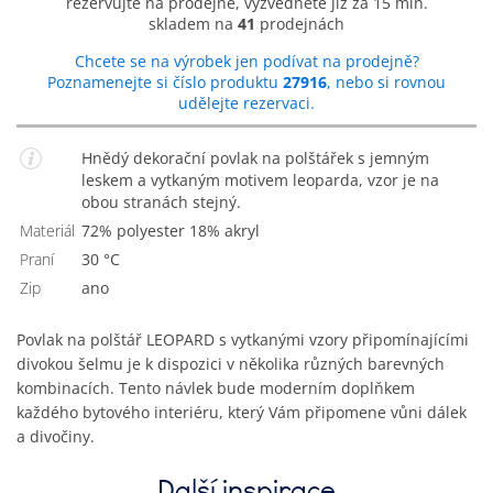
rezervujte na prodejně, vyzvedněte již za 15 min.
skladem na
41
prodejnách
Chcete se na výrobek jen podívat na prodejně?
Poznamenejte si číslo produktu
27916
, nebo si rovnou
udělejte rezervaci.
Hnědý dekorační povlak na polštářek s jemným
leskem a vytkaným motivem leoparda, vzor je na
obou stranách stejný.
Materiál
72% polyester 18% akryl
Praní
30 °C
Zip
Ano
Povlak na polštář LEOPARD s vytkanými vzory připomínajícími
divokou šelmu je k dispozici v několika různých barevných
kombinacích. Tento návlek bude moderním doplňkem
každého bytového interiéru, který Vám připomene vůni dálek
a divočiny.
Další inspirace