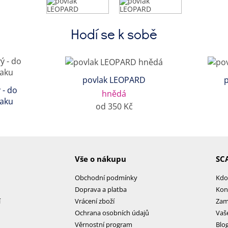
Hodí se k sobě
povlak LEOPARD
 - do
hnědá
laku
od 350 Kč
Vše o nákupu
SC
Obchodní podmínky
Kdo
Doprava a platba
Kon
í
Vrácení zboží
Zam
Ochrana osobních údajů
Vaš
Věrnostní program
Blo