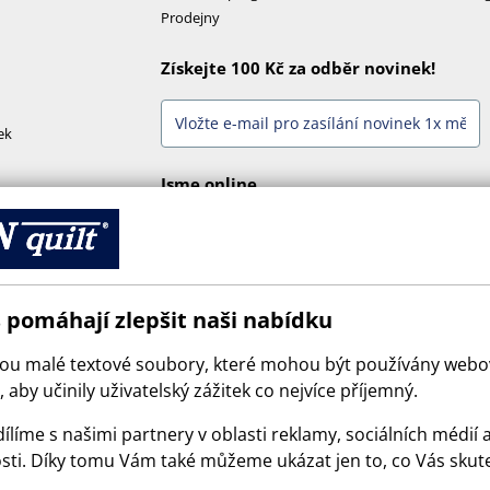
Prodejny
Získejte 100 Kč za odběr novinek!
ek
Jsme online
 pomáhají zlepšit naši nabídku
sou malé textové soubory, které mohou být používány web
 aby učinily uživatelský zážitek co nejvíce příjemný.
ílíme s našimi partnery v oblasti reklamy, sociálních médií 
sti. Díky tomu Vám také můžeme ukázat jen to, co Vás skut
© 2026 SCANquilt - všechna práva vyhrazena