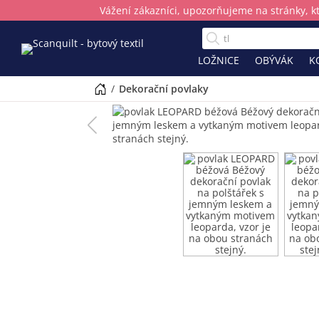
Vážení zákazníci, upozorňujeme na stránky, k
LOŽNICE
OBÝVÁK
K
/
dekorační povlaky