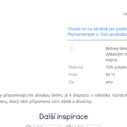
r
Chcete se na výrobek jen podív
Poznamenejte si číslo produkt
Béžový dekorační povlak na polštářek s jemným leskem a
vytkaným m
stejný.
Materiál
72% polyes
Praní
30 °C
Zip
Ano
y připomínajícími divokou šelmu je k dispozici v několika různý
ru, který Vám připomene vůni dálek a divočiny.
Další inspirace