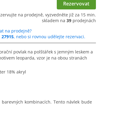
Rezervovat
ezervujte na prodejně, vyzvedněte již za 15 min.
skladem na
39
prodejnách
at na prodejně?
u
27915
, nebo si rovnou udělejte rezervaci.
otivem leoparda, vzor je na obou stranách
ter 18% akryl
ch barevných kombinacích. Tento návlek bude