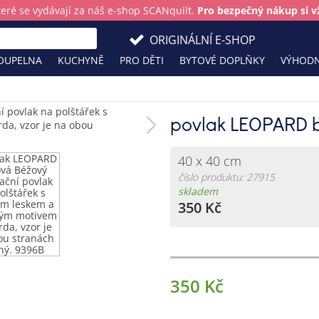
teré se vydávají za náš e-shop SCANquilt.
Pro bezpečný nákup si vž
ORIGINÁLNÍ E-SHOP
OUPELNA
KUCHYNĚ
PRO DĚTI
BYTOVÉ DOPLŇKY
VÝHODN
povlak LEOPARD 
40 x 40 cm
číslo produktu: 27915
skladem
350 Kč
350 Kč