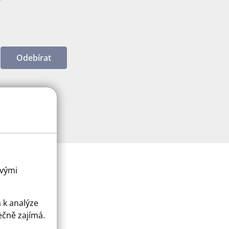
Odebírat
ovými
a k analýze
ečně zajímá.