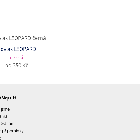
povlak LEOPARD
černá
od 350 Kč
ANquilt
 jsme
takt
ěstnání
e připomínky
g