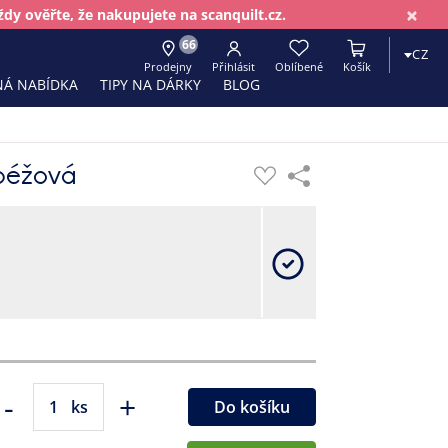
×
dy ověřte, že nakupujete na scanquilt.cz.
66
CZ
Prodejny
Přihlásit
Oblíbené
Košík
Á NABÍDKA
TIPY NA DÁRKY
BLOG
béžová
-
+
ks
Do košíku