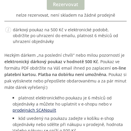
Rezervovat
nelze rezervovat, není skladem na žádné prodejně
dárkový poukaz na 500 Kč v elektronické podobě,
obdržíte po uhrazení do emailu, platnost 6 měsíců od
uhrazení objednávky
Hezkým dárkem „na poslední chvíli“ nebo milou pozorností je
elektronický dárkový poukaz v hodnotě 500 Kč
. Poukaz ve
formátu PDF obdržíte na Váš email ihned po zaplacení
on-line
platební kartou. Platba na dobírku není umožněna.
Poukaz si
pak vytisknete nebo přepošlete obdarovanému a za pár minut
máte dárek vyřešený:)
platnost elektronického poukazu je 6 měsíců od
objednávky a můžete ho uplatnit v e-shopu nebo v
prodejnách SCANquilt
kód uvedený na poukazu zadejte v košíku e-shop
objednávky nebo sdělte při nákupu v prodejně, hodnota
Vašeho nákupu se sníží o 500 Kč