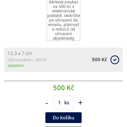
12,3 x 7 cm
500 Kč
číslo produktu: 34974
skladem
500 Kč
-
+
ks
Do košíku