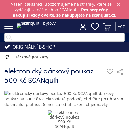
×
Vážení zákazníci, upozorňujeme na stránky, které se
vydávají za náš e-shop SCANquilt.
Pro bezpečný
nákup si vždy ověřte, že nakupujete na scanquilt.cz.
CZ
ORIGINÁLNÍ E-SHOP
/
dárkové poukazy
elektronický dárkový poukaz
500 Kč SCANquilt