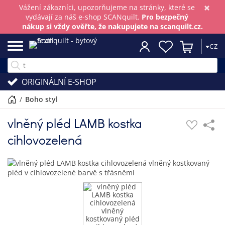
×
Vážení zákazníci, upozorňujeme na stránky, které se
vydávají za náš e-shop SCANquilt.
Pro bezpečný
nákup si vždy ověřte, že nakupujete na scanquilt.cz.
CZ
ORIGINÁLNÍ E-SHOP
/
boho styl
vlněný pléd LAMB kostka
cihlovozelená