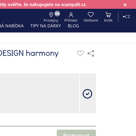
×
dy ověřte, že nakupujete na scanquilt.cz.
66
CZ
Prodejny
Přihlásit
Oblíbené
Košík
Á NABÍDKA
TIPY NA DÁRKY
BLOG
 DESIGN harmony
Rezervovat