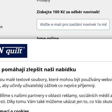
Prodejny
Získejte 100 Kč za odběr novinek!
ek
Jsme online
 pomáhají zlepšit naši nabídku
sou malé textové soubory, které mohou být používány web
 aby učinily uživatelský zážitek co nejvíce příjemný.
ílíme s našimi partnery v oblasti reklamy, sociálních médií 
sti. Díky tomu Vám také můžeme ukázat jen to, co Vás skut
© 2026 SCANquilt - všechna práva vyhrazena
rmací o cookies
e is protected by reCAPTCHA and the Google
Privacy Policy
and
Terms of Serv