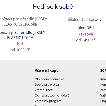
Hodí se k sobě
pléd DELI
pínací prostěradlo JERSEY
kakaová
ELASTIC LYCRA
od 1490 Kč
bílá
od 1090 Kč
Vše o nákupu
SC
Obchodní podmínky
Kdo
Doprava a platba
Kon
í
Vrácení zboží
Zam
Ochrana osobních údajů
Vaš
Věrnostní program
Blo