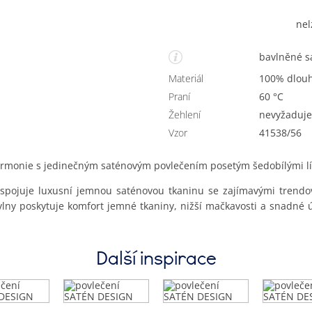
nel
bavlněné s
Materiál
100% dlou
Praní
60 °C
Žehlení
nevyžaduje
Vzor
41538/56
harmonie s jedinečným saténovým povlečením posetým šedobílými lí
spojuje luxusní jemnou saténovou tkaninu se zajímavými trendový
vlny poskytuje komfort jemné tkaniny, nižší mačkavosti a snadné 
Další inspirace