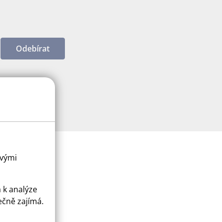
Odebírat
ovými
a k analýze
ečně zajímá.
ice
apply.