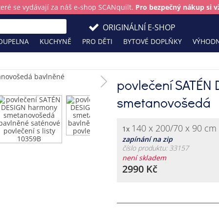
teré se vydávají za náš e-shop SCANquilt.
Pro bezpečný nákup si vž
ORIGINÁLNÍ E-SHOP
OUPELNA
KUCHYNĚ
PRO DĚTI
BYTOVÉ DOPLŇKY
VÝHODN
povlečení SATÉN
smetanovošedá
140 x 200/70 x 90 cm
1x
zapínání na zip
číslo produktu: 33157
není skladem
2990 Kč