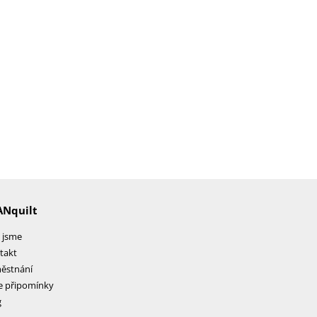
ANquilt
 jsme
takt
ěstnání
e připomínky
g