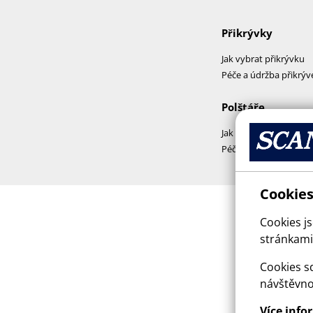
Přikrývky
Jak vybrat přikrývku
Péče a údržba přikrýv
Polštáře
Jak vybrat polštář
Péče a praní polštářů
Cookies
Cookies j
stránkami,
Cookies sd
návštěvno
Více info
This sit