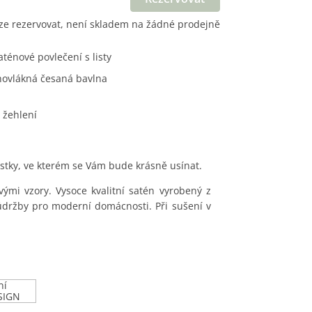
ze rezervovat, není skladem na žádné prodejně
aténové povlečení s listy
hovlákná česaná bavlna
 žehlení
stky, ve kterém se Vám bude krásně usínat.
mi vzory. Vysoce kvalitní satén vyrobený z
údržby pro moderní domácnosti. Při sušení v