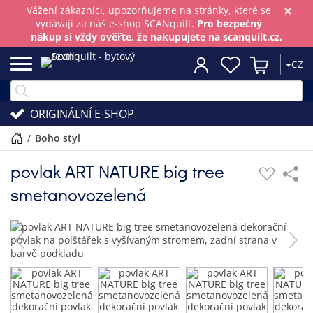
×
Vážení zákazníci, upozorňujeme na stránky, které se
vydávají za náš e-shop SCANquilt.
Pro bezpečný
nákup si vždy ověřte, že nakupujete na scanquilt.cz.
CZ
ORIGINÁLNÍ E-SHOP
/
boho styl
povlak ART NATURE big tree
smetanovozelená