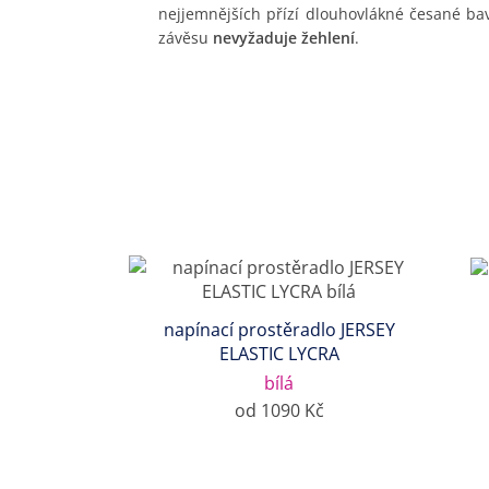
nejjemnějších přízí dlouhovlákné česané ba
závěsu
nevyžaduje žehlení
.
napínací prostěradlo JERSEY
ELASTIC LYCRA
bílá
od 1090 Kč