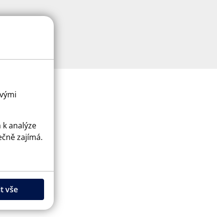
ovými
a k analýze
ečně zajímá.
ice
apply.
t vše