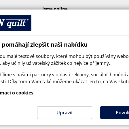
Jsme online
 pomáhají zlepšit naši nabídku
sou malé textové soubory, které mohou být používány web
 aby učinily uživatelský zážitek co nejvíce příjemný.
ílíme s našimi partnery v oblasti reklamy, sociálních médií 
sti. Díky tomu Vám také můžeme ukázat jen to, co Vás skut
© 2026 SCANquilt - všechna práva vyhrazena
rmací o cookies
e is protected by reCAPTCHA and the Google
Privacy Policy
and
Terms of Serv
Upravit
Povoli