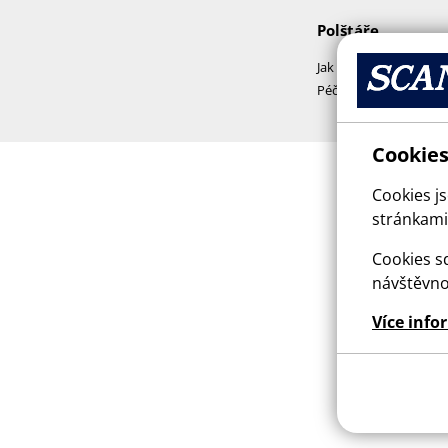
Polštáře
Jak vybrat polštář
Péče a praní polštářů
Cookies
Cookies j
stránkami,
Cookies sd
návštěvno
Více info
This sit