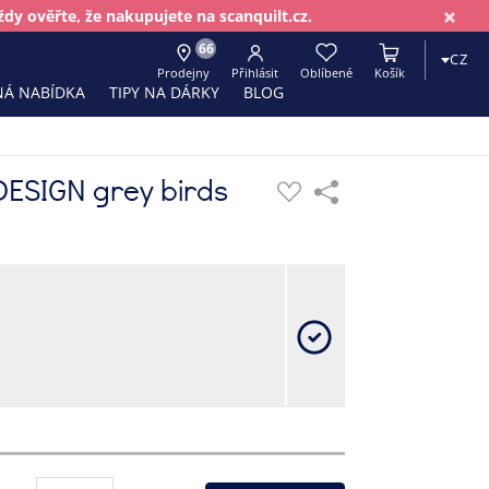
×
dy ověřte, že nakupujete na scanquilt.cz.
66
CZ
Prodejny
Přihlásit
Oblíbené
Košík
Á NABÍDKA
TIPY NA DÁRKY
BLOG
DESIGN grey birds