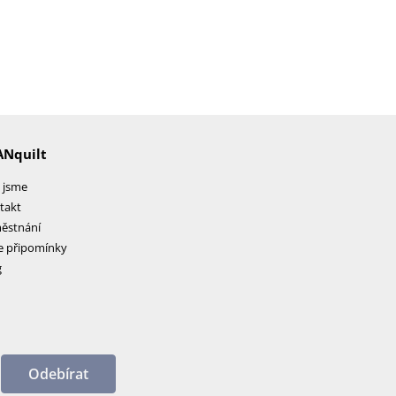
ANquilt
 jsme
takt
ěstnání
e připomínky
g
Odebírat