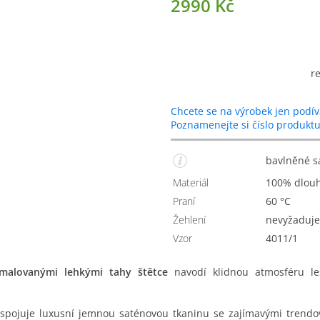
2990 Kč
r
Chcete se na výrobek jen podív
Poznamenejte si číslo produkt
bavlněné 
Materiál
100% dlou
Praní
60 °C
Žehlení
nevyžaduje
Vzor
4011/1
ymalovanými lehkými tahy štětce
navodí klidnou atmosféru le
spojuje luxusní jemnou saténovou tkaninu se zajímavými trendový