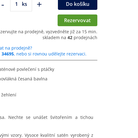
-
+
ks
Do košíku
Rezervovat
ezervujte na prodejně, vyzvedněte již za 15 min.
skladem na
42
prodejnách
at na prodejně?
u
34695
, nebo si rovnou udělejte rezervaci.
saténové povlečení s ptáčky
hovlákná česaná bavlna
 žehlení
sa. Nechte se unášet švitořením a tichou
mi vzory. Vysoce kvalitní satén vyrobený z