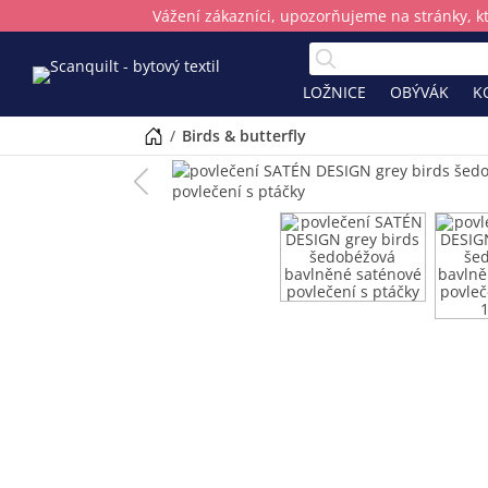
Vážení zákazníci, upozorňujeme na stránky, k
LOŽNICE
OBÝVÁK
K
/
birds & butterfly