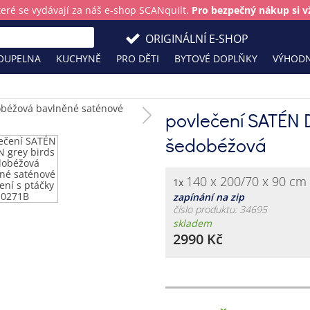
teré se vydávají za náš e-shop SCANquilt.
Pro bezpečný nákup si vž
ORIGINÁLNÍ E-SHOP
OUPELNA
KUCHYNĚ
PRO DĚTI
BYTOVÉ DOPLŇKY
VÝHODN
povlečení SATÉN 
šedobéžová
140 x 200/70 x 90 cm
1x
zapínání na zip
číslo produktu: 34695
skladem
2990 Kč