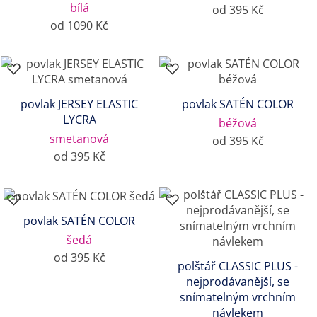
bílá
od 395 Kč
od 1090 Kč
povlak JERSEY ELASTIC
povlak SATÉN COLOR
LYCRA
béžová
smetanová
od 395 Kč
od 395 Kč
povlak SATÉN COLOR
šedá
od 395 Kč
polštář CLASSIC PLUS -
nejprodávanější, se
snímatelným vrchním
návlekem