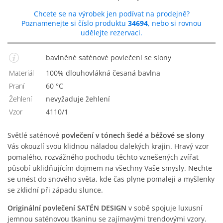
Chcete se na výrobek jen podívat na prodejně?
Poznamenejte si číslo produktu
34694
, nebo si rovnou
udělejte rezervaci.
bavlněné saténové povlečení se slony
Materiál
100% dlouhovlákná česaná bavlna
Praní
60 °C
Žehlení
nevyžaduje žehlení
Vzor
4110/1
Světlé saténové
povlečení v tónech šedé a béžové se slony
Vás okouzlí svou klidnou náladou dalekých krajin. Hravý vzor
pomalého, rozvážného pochodu těchto vznešených zvířat
působí uklidňujícím dojmem na všechny Vaše smysly. Nechte
se unést do snového světa, kde čas plyne pomaleji a myšlenky
se zklidní při západu slunce.
Originální povlečení SATÉN DESIGN
v sobě spojuje luxusní
jemnou saténovou tkaninu se zajímavými trendovými vzory.