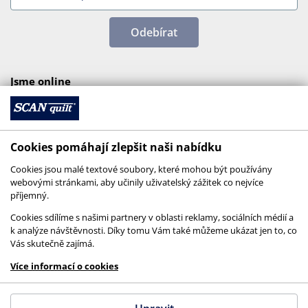
Odebírat
Jsme online
Cookies pomáhají zlepšit naši nabídku
Cookies jsou malé textové soubory, které mohou být používány
webovými stránkami, aby učinily uživatelský zážitek co nejvíce
příjemný.
Cookies sdílíme s našimi partnery v oblasti reklamy, sociálních médií a
k analýze návštěvnosti. Díky tomu Vám také můžeme ukázat jen to, co
Vás skutečně zajímá.
© 2026 SCANquilt - všechna práva vyhrazena
Více informací o cookies
This site is protected by reCAPTCHA and the
Google
Privacy Policy
and
Terms of Service
apply.