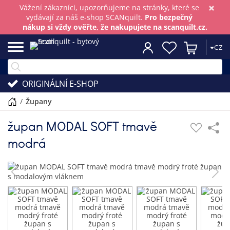
×
Vážení zákazníci, upozorňujeme na stránky, které se
vydávají za náš e-shop SCANquilt.
Pro bezpečný
nákup si vždy ověřte, že nakupujete na scanquilt.cz.
CZ
ORIGINÁLNÍ E-SHOP
/
župany
župan MODAL SOFT tmavě
modrá