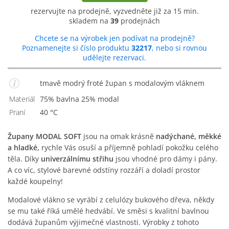
rezervujte na prodejně, vyzvedněte již za 15 min.
skladem na
39
prodejnách
Chcete se na výrobek jen podívat na prodejně?
Poznamenejte si číslo produktu
32217
, nebo si rovnou
udělejte rezervaci.
tmavě modrý froté župan s modalovým vláknem
Materiál
75% bavlna 25% modal
Praní
40 °C
Župany MODAL SOFT
jsou na omak krásně
nadýchané, měkké
a hladké,
rychle Vás osuší a příjemně pohladí pokožku celého
těla. Díky
univerzálnímu střihu
jsou vhodné pro dámy i pány.
A co víc, stylové barevné odstíny rozzáří a doladí prostor
každé koupelny!
Modalové vlákno se vyrábí z celulózy bukového dřeva, někdy
se mu také říká umělé hedvábí. Ve směsi s kvalitní bavlnou
dodává županům výjimečné vlastnosti. Výrobky z tohoto