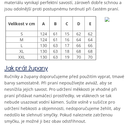
materiálu vynikají perfektní savostí, zároveň dobře schnou a
jsou odolnější proti postupnému tvrdnutí při častém praní.
Velikost v cm
A
B
C
D
E
S
124
61
15
62
62
M
124
61
16
64
64
L
130
63
17
66
66
XL
130
63
18
68
68
XXL
130
63
19
70
70
Jak prát župany
Ručníky a župany doporučujeme před použitím vyprat, tmavé
barvy samostatně. Při praní nepoužívejte aviváž, aby se
nesnížila jejich savost. Pro udržení měkkosti je vhodné při
praní přidávat namáčecí prostředky, ve vláknech se tak
nebude usazovat vodní kámen. Sušte volně v sušičce pro
udržení hebkosti a objemnosti, nedoporučujeme žehlit, aby
nedošlo ke slehnutí smyčky. Pokud naleznete zatrženou
smyčku, je možné ji bez obav odstřihnout.