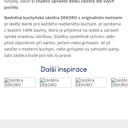
tunýlky, takže
si snadno upravíte délku zástěry dle svých
potřeb.
Bavlněná kuchyňská zástěra DEKORO s originálním motivem
je skvělý dárek pro každého nadšeného kuchaře. Je vyrobena
z kvalitní 100% bavlny, která je příjemná na dotek a zároveň
vyniká snadnou údržbou. Zástěra spolehlivě ochrání oděv
před ušpiněním při vaření, pečení nebo grilování. Ať už
tančíte v moderní kuchyni, nebo grilujete na zahradní párty,
tato zástěra bude pro Vás ta pravá!
Další inspirace