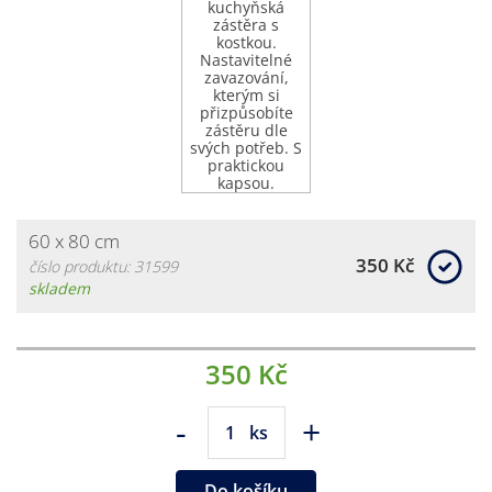
60 x 80 cm
350 Kč
číslo produktu: 31599
skladem
350 Kč
-
+
ks
Do košíku