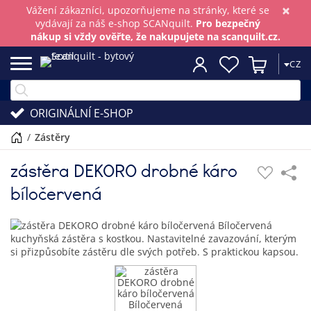
×
Vážení zákazníci, upozorňujeme na stránky, které se
vydávají za náš e-shop SCANquilt.
Pro bezpečný
nákup si vždy ověřte, že nakupujete na scanquilt.cz.
CZ
ORIGINÁLNÍ E-SHOP
/
zástěry
zástěra DEKORO drobné káro
bíločervená