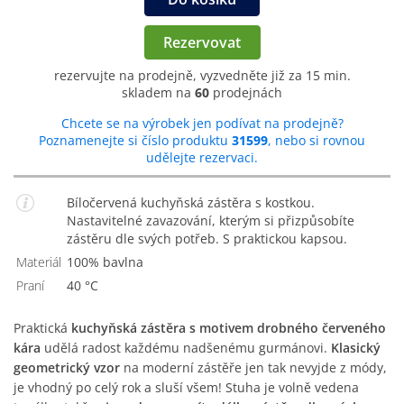
Rezervovat
rezervujte na prodejně, vyzvedněte již za 15 min.
skladem na
60
prodejnách
Chcete se na výrobek jen podívat na prodejně?
Poznamenejte si číslo produktu
31599
, nebo si rovnou
udělejte rezervaci.
Bíločervená kuchyňská zástěra s kostkou.
Nastavitelné zavazování, kterým si přizpůsobíte
zástěru dle svých potřeb. S praktickou kapsou.
Materiál
100% bavlna
Praní
40 °C
Praktická
kuchyňská zástěra s motivem drobného červeného
kára
udělá radost každému nadšenému gurmánovi.
Klasický
geometrický vzor
na moderní zástěře jen tak nevyjde z módy,
je vhodný po celý rok a sluší všem! Stuha je volně vedena