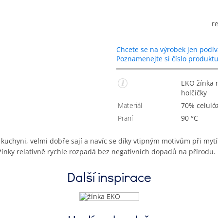
r
Chcete se na výrobek jen podív
Poznamenejte si číslo produkt
EKO žínka na nádobí z celulózy s vtipným motivem
holčičky
Materiál
70% celul
Praní
90 °C
uchyni, velmi dobře sají a navíc se díky vtipným motivům při mytí 
 žínky relativně rychle rozpadá bez negativních dopadů na přírodu.
Další inspirace