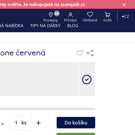
×
dy ověřte, že nakupujete na scanquilt.cz.
66
CZ
Prodejny
Přihlásit
Oblíbené
Košík
Á NABÍDKA
TIPY NA DÁRKY
BLOG
done červená
-
+
ks
Do košíku