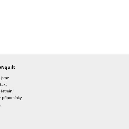
ANquilt
 jsme
takt
ěstnání
e připomínky
g