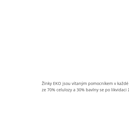
Žínky EKO jsou vítaným pomocníkem v každé k
ze 70% celulozy a 30% bavlny se po likvidaci