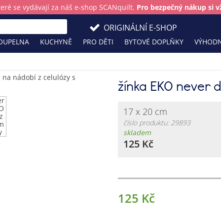
teré se vydávají za náš e-shop SCANquilt.
Pro bezpečný nákup si vž
ORIGINÁLNÍ E-SHOP
OUPELNA
KUCHYNĚ
PRO DĚTI
BYTOVÉ DOPLŇKY
VÝHODN
žínka EKO never 
17 x 20 cm
číslo produktu: 29893
skladem
125 Kč
125 Kč