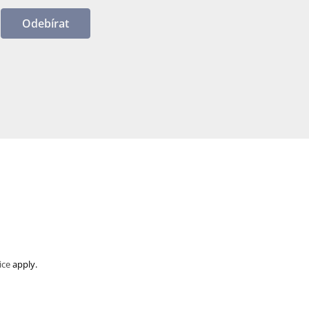
Odebírat
ice
apply.