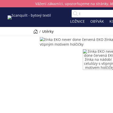
Vážení zákazníci, upozorňujeme na stránky, k
LOŽNICE
OBÝVÁK
K
/
utěrky