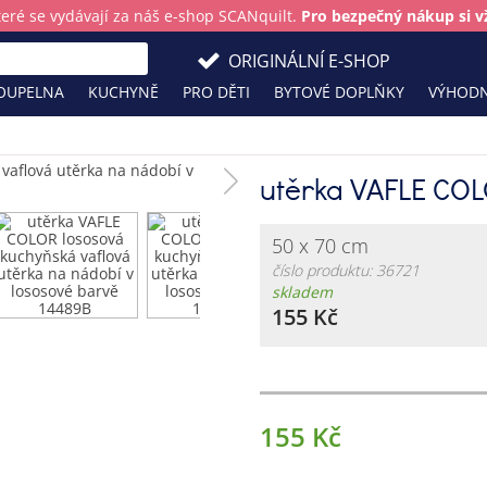
teré se vydávají za náš e-shop SCANquilt.
Pro bezpečný nákup si vž
ORIGINÁLNÍ E-SHOP
OUPELNA
KUCHYNĚ
PRO DĚTI
BYTOVÉ DOPLŇKY
VÝHODN
utěrka VAFLE COL
50 x 70 cm
číslo produktu: 36721
skladem
155 Kč
155 Kč