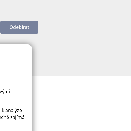
Odebírat
ovými
a k analýze
ečně zajímá.
ice
apply.