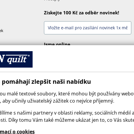
Získejte 100 Kč za odběr novinek!
ek
Jsme online
 pomáhají zlepšit naši nabídku
sou malé textové soubory, které mohou být používány web
 aby učinily uživatelský zážitek co nejvíce příjemný.
ílíme s našimi partnery v oblasti reklamy, sociálních médií 
sti. Díky tomu Vám také můžeme ukázat jen to, co Vás skut
© 2026 SCANquilt - všechna práva vyhrazena
rmací o cookies
e is protected by reCAPTCHA and the Google
Privacy Policy
and
Terms of Serv