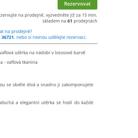
Rezervovat
ezervujte na prodejně, vyzvedněte již za 15 min.
skladem na
61
prodejnách
at na prodejně?
u
36721
, nebo si rovnou udělejte rezervaci.
vaflová utěrka na nádobí v lososové barvě
a - vaflová tkanina
rou se skvěle dívá a snadno ji zakomponujete
dnoduchá a elegantní utěrka se hodí do každé