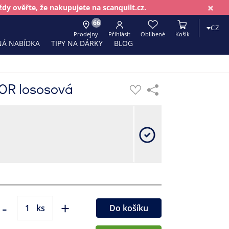
×
dy ověřte, že nakupujete na scanquilt.cz.
66
CZ
Prodejny
Přihlásit
Oblíbené
Košík
Á NABÍDKA
TIPY NA DÁRKY
BLOG
OR lososová
-
+
ks
Do košíku