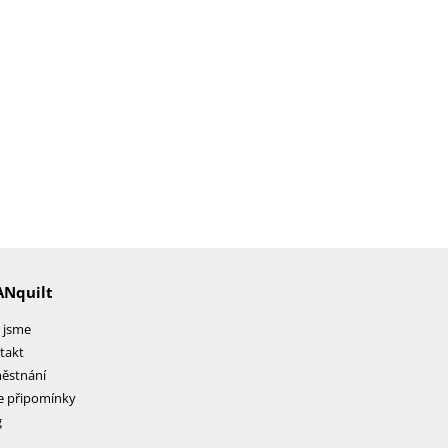
ANquilt
 jsme
takt
ěstnání
e připomínky
g