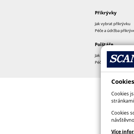
Přikrývky
Jak vybrat přikrývku
Péče a údržba přikrýv
Polštáře
Jak vybrat polštář
Péče a praní polštářů
Cookies
Cookies j
stránkami,
Cookies sd
návštěvno
Více info
This sit