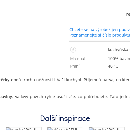
r
Chcete se na výrobek jen podív
Poznamenejte si číslo produkt
kuchyňská 
Materiál
100% bavln
Praní
40 °C
těrky
dodá trochu něžnosti i Vaší kuchyni. Příjemná barva, na kte
bavlny
, vaflový povrch ryhle osuší vše, co potřebujete. Tato je
Další inspirace