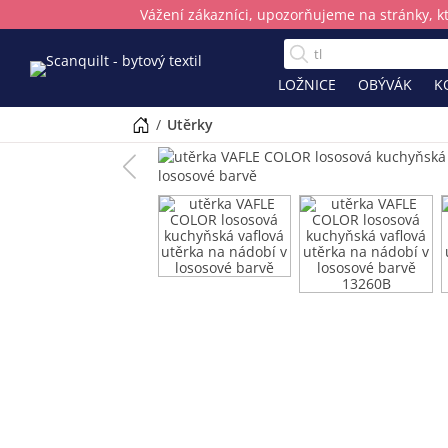
Vážení zákazníci, upozorňujeme na stránky, k
LOŽNICE
OBÝVÁK
K
/
utěrky