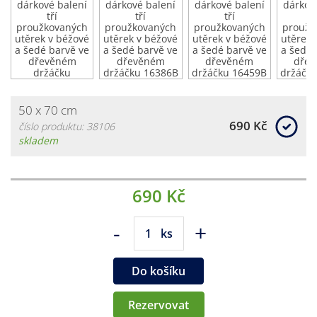
50 x 70 cm
690 Kč
číslo produktu: 38106
skladem
690 Kč
-
+
ks
Do košíku
Rezervovat