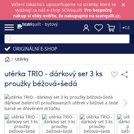
×
Vážení zákazníci, upozorňujeme na stránky, které se
vydávají za náš e-shop SCANquilt.
Pro bezpečný
nákup si vždy ověřte, že nakupujete na scanquilt.cz.
CZ
ORIGINÁLNÍ E-SHOP
/
utěrky
utěrka TRIO - dárkový set 3 ks
proužky béžová+šedá