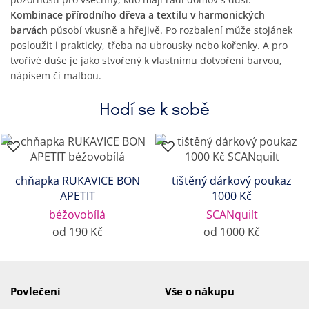
Kombinace přírodního dřeva a textilu v harmonických
barvách
působí vkusně a hřejivě. Po rozbalení může stojánek
posloužit i prakticky, třeba na ubrousky nebo kořenky. A pro
tvořivé duše je jako stvořený k vlastnímu dotvoření barvou,
nápisem či malbou.
Hodí se k sobě
chňapka RUKAVICE BON
tištěný dárkový poukaz
APETIT
1000 Kč
béžovobílá
SCANquilt
od 190 Kč
od 1000 Kč
Povlečení
Vše o nákupu