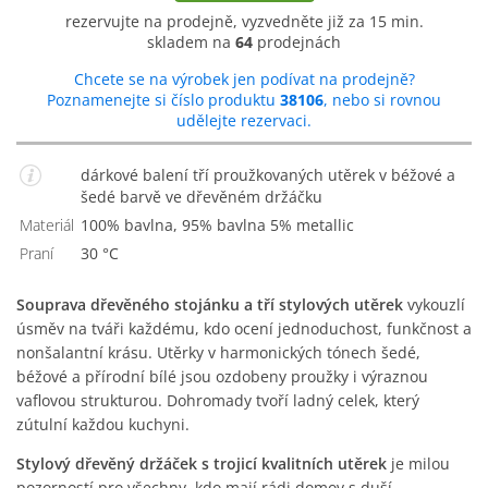
rezervujte na prodejně, vyzvedněte již za 15 min.
skladem na
64
prodejnách
Chcete se na výrobek jen podívat na prodejně?
Poznamenejte si číslo produktu
38106
, nebo si rovnou
udělejte rezervaci.
dárkové balení tří proužkovaných utěrek v béžové a
šedé barvě ve dřevěném držáčku
Materiál
100% bavlna, 95% bavlna 5% metallic
Praní
30 °C
Souprava dřevěného stojánku a tří stylových utěrek
vykouzlí
úsměv na tváři každému, kdo ocení jednoduchost, funkčnost a
nonšalantní krásu. Utěrky v harmonických tónech šedé,
béžové a přírodní bílé jsou ozdobeny proužky i výraznou
vaflovou strukturou. Dohromady tvoří ladný celek, který
zútulní každou kuchyni.
Stylový dřevěný držáček s trojicí kvalitních utěrek
je milou
pozorností pro všechny, kdo mají rádi domov s duší.