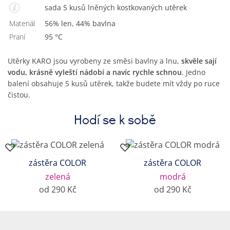
sada 5 kusů lněných kostkovaných utěrek
Materiál
56% len, 44% bavlna
Praní
95 °C
Utěrky KARO jsou vyrobeny ze směsi bavlny a lnu,
skvěle sají
vodu, krásně vyleští nádobí a navíc rychle schnou
. Jedno
balení obsahuje 5 kusů utěrek, takže budete mít vždy po ruce
čistou.
Hodí se k sobě
zástěra COLOR
zástěra COLOR
zelená
modrá
od 290 Kč
od 290 Kč