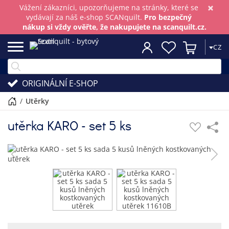
×
Vážení zákazníci, upozorňujeme na stránky, které se
vydávají za náš e-shop SCANquilt.
Pro bezpečný
nákup si vždy ověřte, že nakupujete na scanquilt.cz.
CZ
ORIGINÁLNÍ E-SHOP
/
utěrky
utěrka KARO - set 5 ks