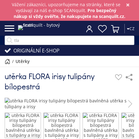
×
Vážení zákazníci, upozorňujeme na stránky, které se
vydávají za náš e-shop SCANquilt.
Pro bezpečný
nákup si vždy ověřte, že nakupujete na scanquilt.cz.
CZ
ORIGINÁLNÍ E-SHOP
/
utěrky
utěrka FLORA irisy tulipány
bílopestrá