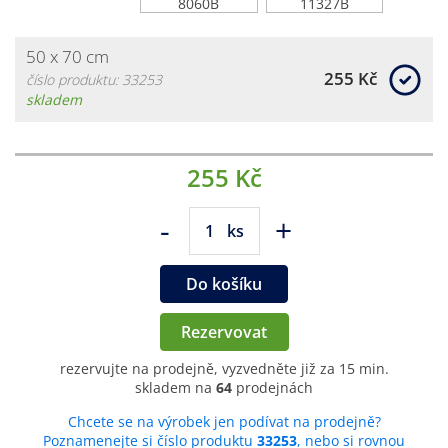
50 x 70 cm
255 Kč
číslo produktu: 33253
skladem
255 Kč
-
+
ks
Do košíku
Rezervovat
rezervujte na prodejně, vyzvedněte již za 15 min.
skladem na
64
prodejnách
Chcete se na výrobek jen podívat na prodejně?
Poznamenejte si číslo produktu
33253
, nebo si rovnou