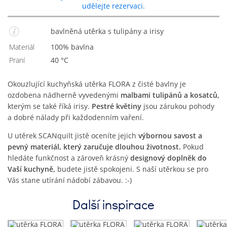
udělejte rezervaci.
bavlněná utěrka s tulipány a irisy
Materiál
100% bavlna
Praní
40 °C
Okouzlující kuchyňská utěrka FLORA z čisté bavlny je
ozdobena nádherně vyvedenými
malbami tulipánů a kosatců,
kterým se také říká irisy.
Pestré květiny
jsou zárukou pohody
a dobré nálady při každodenním vaření.
U utěrek SCANquilt jistě oceníte jejich
výbornou savost a
pevný materiál, který zaručuje dlouhou životnost.
Pokud
hledáte funkčnost a zároveň krásný
designový doplněk do
Vaší kuchyně,
budete jistě spokojeni. S naší utěrkou se pro
Vás stane utírání nádobí zábavou. :-)
Další inspirace