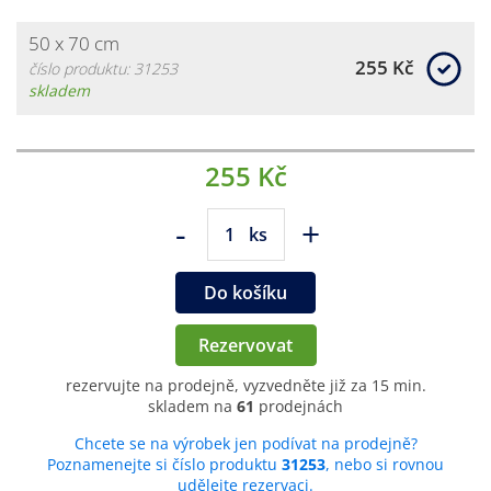
50 x 70 cm
255 Kč
číslo produktu: 31253
skladem
255 Kč
-
+
ks
Do košíku
Rezervovat
rezervujte na prodejně, vyzvedněte již za 15 min.
skladem na
61
prodejnách
Chcete se na výrobek jen podívat na prodejně?
Poznamenejte si číslo produktu
31253
, nebo si rovnou
udělejte rezervaci.