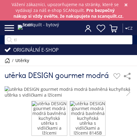
×
Vážení zákazníci, upozorňujeme na stránky, které se
vydávají za náš e-shop SCANquilt.
Pro bezpečný
nákup si vždy ověřte, že nakupujete na scanquilt.cz.
CZ
ORIGINÁLNÍ E-SHOP
/
utěrky
utěrka DESIGN gourmet modrá