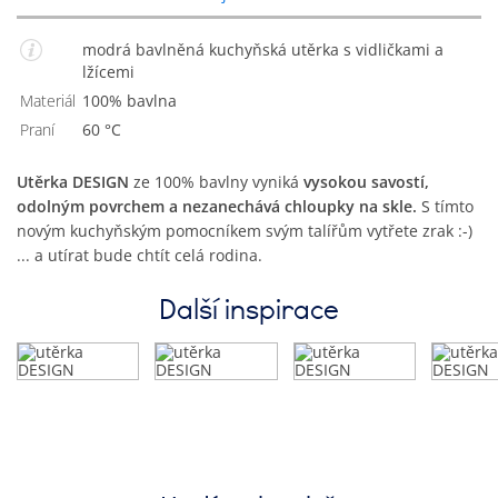
modrá bavlněná kuchyňská utěrka s vidličkami a
lžícemi
Materiál
100% bavlna
Praní
60 °C
Utěrka DESIGN
ze 100% bavlny vyniká
vysokou savostí,
odolným povrchem a nezanechává chloupky na skle.
S tímto
novým kuchyňským pomocníkem svým talířům vytřete zrak :-)
... a utírat bude chtít celá rodina.
Další inspirace