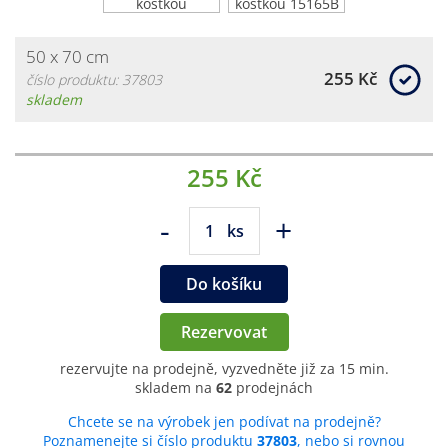
50 x 70 cm
255 Kč
číslo produktu: 37803
skladem
255 Kč
-
+
ks
Do košíku
Rezervovat
rezervujte na prodejně, vyzvedněte již za 15 min.
skladem na
62
prodejnách
Chcete se na výrobek jen podívat na prodejně?
Poznamenejte si číslo produktu
37803
, nebo si rovnou