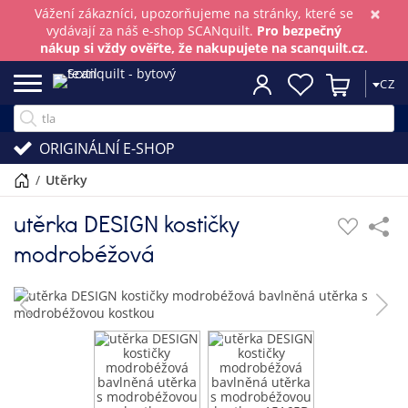
×
Vážení zákazníci, upozorňujeme na stránky, které se
vydávají za náš e-shop SCANquilt.
Pro bezpečný
nákup si vždy ověřte, že nakupujete na scanquilt.cz.
CZ
ORIGINÁLNÍ E-SHOP
/
utěrky
utěrka DESIGN kostičky
modrobéžová