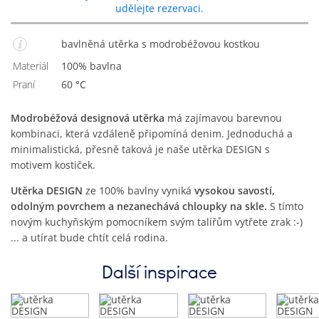
udělejte rezervaci.
bavlněná utěrka s modrobéžovou kostkou
Materiál
100% bavlna
Praní
60 °C
Modrobéžová designová utěrka
má zajímavou barevnou
kombinaci, která vzdáleně připomíná denim. Jednoduchá a
minimalistická, přesně taková je naše utěrka DESIGN s
motivem kostiček.
Utěrka DESIGN
ze 100% bavlny vyniká
vysokou savostí,
odolným povrchem a nezanechává chloupky na skle.
S tímto
novým kuchyňským pomocníkem svým talířům vytřete zrak :-)
... a utírat bude chtít celá rodina.
Další inspirace