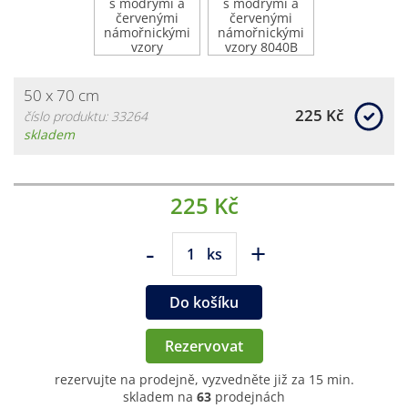
50 x 70 cm
225 Kč
číslo produktu: 33264
skladem
225 Kč
-
+
ks
Do košíku
Rezervovat
rezervujte na prodejně, vyzvedněte již za 15 min.
skladem na
63
prodejnách