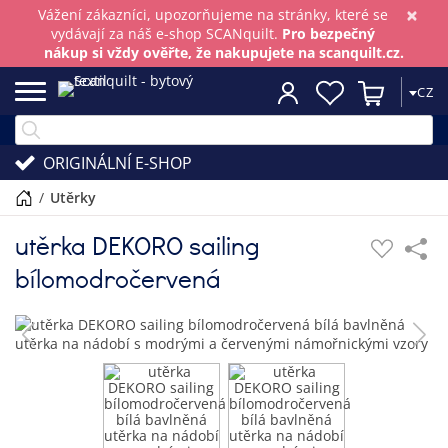
×
Vážení zákazníci, upozorňujeme na stránky, které se
vydávají za náš e-shop SCANquilt.
Pro bezpečný
nákup si vždy ověřte, že nakupujete na scanquilt.cz.
CZ
ORIGINÁLNÍ E-SHOP
/
utěrky
utěrka DEKORO sailing
bílomodročervená