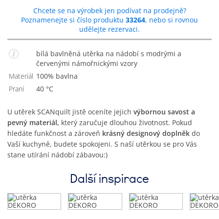
Chcete se na výrobek jen podívat na prodejně?
Poznamenejte si číslo produktu
33264
, nebo si rovnou
udělejte rezervaci.
bílá bavlněná utěrka na nádobí s modrými a
červenými námořnickými vzory
Materiál
100% bavlna
Praní
40 °C
U utěrek SCANquilt jistě oceníte jejich
výbornou savost a
pevný materiál,
který zaručuje dlouhou životnost. Pokud
hledáte funkčnost a zároveň
krásný designový doplněk
do
Vaší kuchyně, budete spokojeni. S naší utěrkou se pro Vás
stane utírání nádobí zábavou:)
Další inspirace