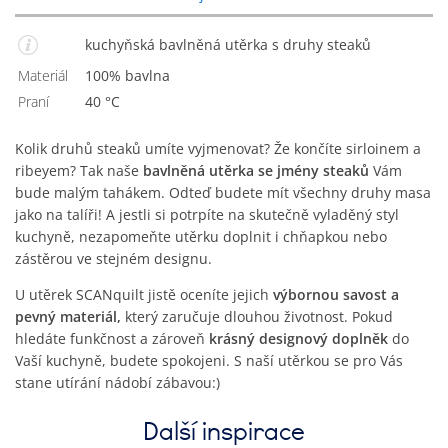
kuchyňská bavlněná utěrka s druhy steaků
Materiál
100% bavlna
Praní
40 °C
Kolik druhů steaků umíte vyjmenovat? Že končíte sirloinem a
ribeyem? Tak naše
bavlněná utěrka se jmény steaků
Vám
bude malým tahákem. Odteď budete mít všechny druhy masa
jako na talíři! A jestli si potrpíte na skutečně vyladěný styl
kuchyně, nezapomeňte utěrku doplnit i chňapkou nebo
zástěrou ve stejném designu.
U utěrek SCANquilt jistě oceníte jejich
výbornou savost a
pevný materiál,
který zaručuje dlouhou životnost. Pokud
hledáte funkčnost a zároveň
krásný designový doplněk
do
Vaší kuchyně, budete spokojeni. S naší utěrkou se pro Vás
stane utírání nádobí zábavou:)
Další inspirace