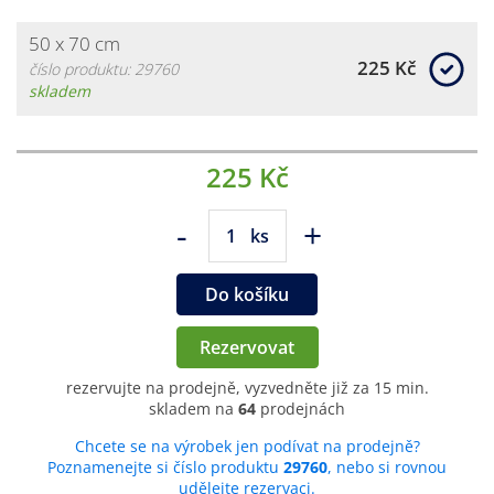
50 x 70 cm
225 Kč
číslo produktu: 29760
skladem
225 Kč
-
+
ks
Do košíku
Rezervovat
rezervujte na prodejně, vyzvedněte již za 15 min.
skladem na
64
prodejnách
Chcete se na výrobek jen podívat na prodejně?
Poznamenejte si číslo produktu
29760
, nebo si rovnou
udělejte rezervaci.