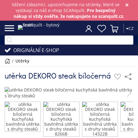
×
Vážení zákazníci, upozorňujeme na stránky, které se
vydávají za náš e-shop SCANquilt.
Pro bezpečný
nákup si vždy ověřte, že nakupujete na scanquilt.cz.
CZ
ORIGINÁLNÍ E-SHOP
/
utěrky
utěrka DEKORO steak bíločerná