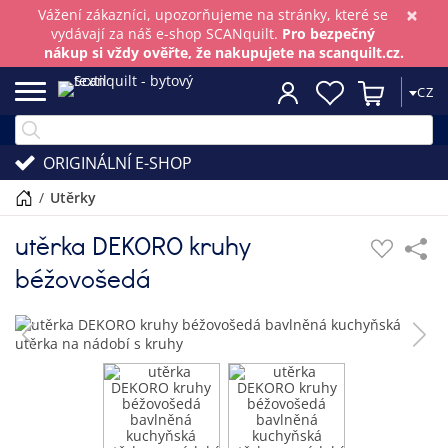
×
Vážení zákazníci, upozorňujeme na stránky, které se
vydávají za náš e-shop SCANquilt.
Pro bezpečný
nákup si vždy ověřte, že nakupujete na scanquilt.cz.
CZ
ORIGINÁLNÍ E-SHOP
/
utěrky
utěrka DEKORO kruhy
béžovošedá