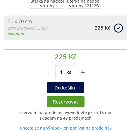
50 x 70 cm
225 Kč
číslo produktu: 35788
skladem
225 Kč
-
+
ks
Do košíku
Rezervovat
rezervujte na prodejně, vyzvedněte již za 15 min.
skladem na
47
prodejnách
Chcete se na výrobek jen podívat na prodejně?