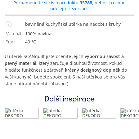
Poznamenejte si číslo produktu
35788
, nebo si rovnou
udělejte rezervaci.
bavlněná kuchyňská utěrka na nádobí s kruhy
Materiál
100% bavlna
Praní
40 °C
U utěrek SCANquilt jistě oceníte jejich
výbornou savost a
pevný materiál,
který zaručuje dlouhou životnost. Pokud
hledáte funkčnost a zároveň
krásný designový doplněk
do
Vaší kuchyně, budete spokojeni. S naší utěrkou se pro Vás
stane utírání nádobí zábavou:)
Další inspirace