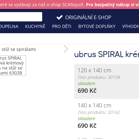
teré se vydávají za náš e-shop SCANquilt.
Pro bezpečný nákup si vž
ORIGINÁLNÍ E-SHOP
OUPELNA
KUCHYNĚ
PRO DĚTI
BYTOVÉ DOPLŇKY
VÝHODN
ubrus SPIRAL kr
120 x 140 cm
číslo produktu: 30158
skladem
690 Kč
140 x 140 cm
číslo produktu: 30162
skladem
690 Kč