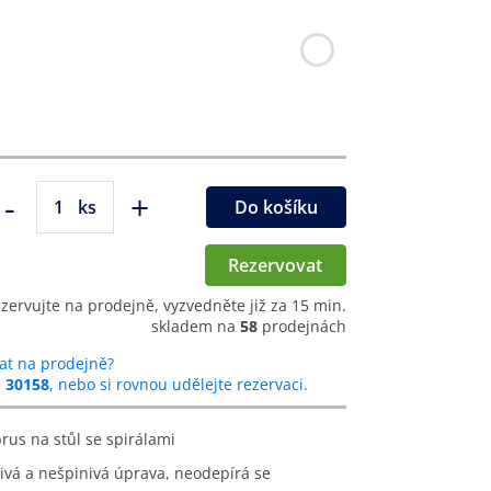
-
+
ks
Do košíku
Rezervovat
ezervujte na prodejně, vyzvedněte již za 15 min.
skladem na
58
prodejnách
at na prodejně?
u
30158
, nebo si rovnou udělejte rezervaci.
rus na stůl se spirálami
ivá a nešpinivá úprava, neodepírá se