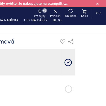
×
dy ověřte, že nakupujete na scanquilt.cz.
66
CZ
Prodejny
Přihlásit
Oblíbené
Košík
Á NABÍDKA
TIPY NA DÁRKY
BLOG
émová