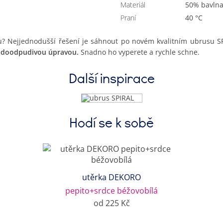
Materiál
50% bavln
Praní
40 °C
nu? Nejjednodušší řešení je sáhnout po novém kvalitním ubrusu S
vodoodpudivou úpravou.
Snadno ho vyperete a rychle schne.
Další inspirace
Hodí se k sobě
utěrka DEKORO
pepito+srdce béžovobílá
od 225 Kč