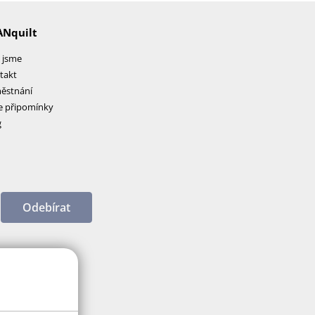
ANquilt
 jsme
takt
ěstnání
e připomínky
g
Odebírat