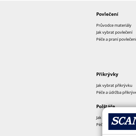
Povlečení
Průvodce materiály
Jak vybrat povlečení
Péče a praní povlečen
Přikrývky
Jak vybrat přikrývku
Péče a údržba přikrýv
Polštáře
Jak vybrat polštář
Péče a praní polštářů