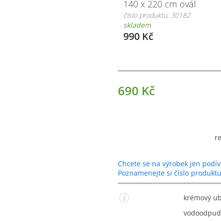
140 x 220 cm ovál
číslo produktu: 30182
skladem
990 Kč
690 Kč
r
Chcete se na výrobek jen podív
Poznamenejte si číslo produkt
krémový ub
vodoodpud