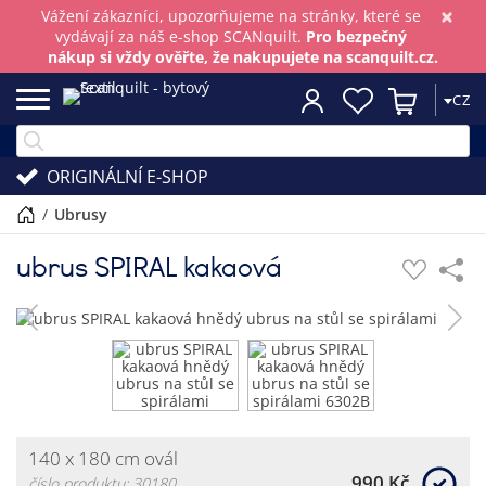
×
Vážení zákazníci, upozorňujeme na stránky, které se
vydávají za náš e-shop SCANquilt.
Pro bezpečný
nákup si vždy ověřte, že nakupujete na scanquilt.cz.
CZ
ORIGINÁLNÍ E-SHOP
/
ubrusy
ubrus SPIRAL kakaová
140 x 180 cm ovál
990 Kč
číslo produktu: 30180