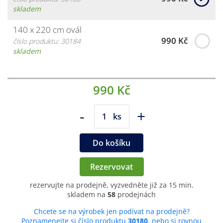
skladem
140 x 220 cm ovál
990 Kč
číslo produktu: 30184
skladem
990 Kč
-
+
ks
Do košíku
Rezervovat
rezervujte na prodejně, vyzvedněte již za 15 min.
skladem na
58
prodejnách
Chcete se na výrobek jen podívat na prodejně?
Poznamenejte si číslo produktu
30180
, nebo si rovnou