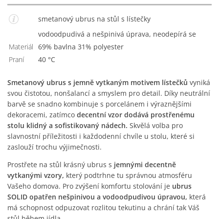
smetanový ubrus na stůl s lístečky
vodoodpudivá a nešpinivá úprava, neodepírá se
Materiál
69% bavlna 31% polyester
Praní
40 °C
Smetanový ubrus s jemně vytkaným motivem lístečků
vyniká
svou čistotou, nonšalancí a smyslem pro detail. Díky neutrální
barvě se snadno kombinuje s porcelánem i výraznějšími
dekoracemi, zatímco
decentní vzor dodává prostřenému
stolu klidný a sofistikovaný nádech.
Skvělá volba pro
slavnostní příležitosti i každodenní chvíle u stolu, které si
zaslouží trochu výjimečnosti.
Prostřete na stůl krásný ubrus s
jemnými decentně
vytkanými vzory,
který podtrhne tu správnou atmosféru
Vašeho domova. Pro zvýšení komfortu stolování je
ubrus
SOLID opatřen nešpinivou a vodoodpudivou úpravou,
která
má schopnost odpuzovat rozlitou tekutinu a chrání tak Váš
stůl během jídla.