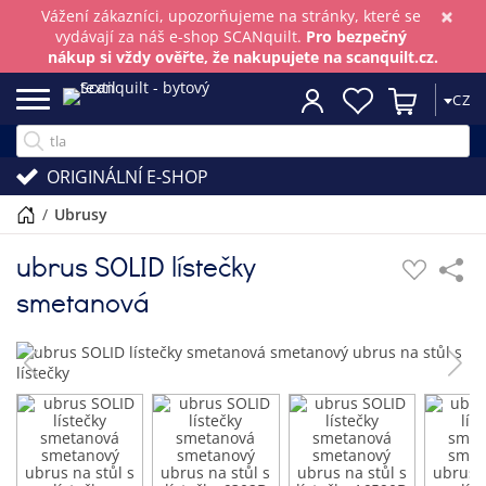
×
Vážení zákazníci, upozorňujeme na stránky, které se
vydávají za náš e-shop SCANquilt.
Pro bezpečný
nákup si vždy ověřte, že nakupujete na scanquilt.cz.
CZ
ORIGINÁLNÍ E-SHOP
/
ubrusy
ubrus SOLID lístečky
smetanová