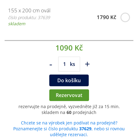
155 x 200 cm ovál
1790 Kč
číslo produktu: 37639
skladem
1090 Kč
-
+
ks
Do košíku
Rezervovat
rezervujte na prodejně, vyzvedněte již za 15 min.
skladem na
60
prodejnách
Chcete se na výrobek jen podívat na prodejně?
Poznamenejte si číslo produktu
37629
, nebo si rovnou
udělejte rezervaci.