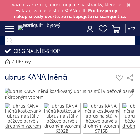
×
Vážení zákazníci, upozorňujeme na stránky, které se
vydávají za náš e-shop SCANquilt.
Pro bezpečný
nákup si vždy ověřte, že nakupujete na scanquilt.cz.
CZ
ORIGINÁLNÍ E-SHOP
/
ubrusy
ubrus KANA lněná