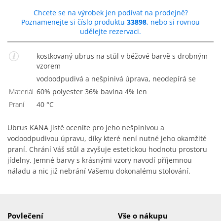
Chcete se na výrobek jen podívat na prodejně?
Poznamenejte si číslo produktu
33898
, nebo si rovnou
udělejte rezervaci.
kostkovaný ubrus na stůl v béžové barvě s drobným
vzorem
vodoodpudivá a nešpinivá úprava, neodepírá se
Materiál
60% polyester 36% bavlna 4% len
Praní
40 °C
Ubrus KANA jistě oceníte pro jeho nešpinivou a
vodoodpudivou úpravu, díky které není nutné jeho okamžité
praní. Chrání Váš stůl a zvyšuje estetickou hodnotu prostoru
jídelny. Jemné barvy s krásnými vzory navodí příjemnou
náladu a nic již nebrání Vašemu dokonalému stolování.
Povlečení
Vše o nákupu