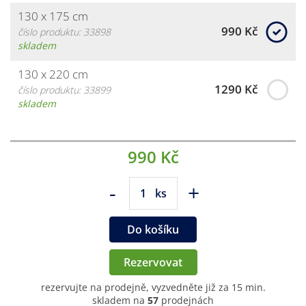
130 x 175 cm
990 Kč
číslo produktu: 33898
skladem
130 x 220 cm
1290 Kč
číslo produktu: 33899
skladem
990 Kč
-
+
ks
Do košíku
Rezervovat
rezervujte na prodejně, vyzvedněte již za 15 min.
skladem na
57
prodejnách