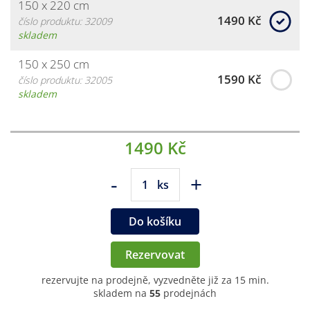
150 x 220 cm
1490 Kč
číslo produktu: 32009
skladem
150 x 250 cm
1590 Kč
číslo produktu: 32005
skladem
1490 Kč
-
+
ks
Do košíku
Rezervovat
rezervujte na prodejně, vyzvedněte již za 15 min.
skladem na
55
prodejnách