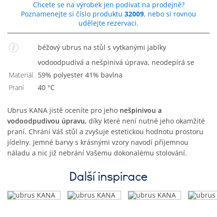
Chcete se na výrobek jen podívat na prodejně?
Poznamenejte si číslo produktu
32009
, nebo si rovnou
udělejte rezervaci.
béžový ubrus na stůl s vytkanými jablky
vodoodpudivá a nešpinivá úprava, neodepírá se
Materiál
59% polyester 41% bavlna
Praní
40 °C
Ubrus KANA jistě oceníte pro jeho
nešpinivou a
vodoodpudivou úpravu,
díky které není nutné jeho okamžité
praní. Chrání Váš stůl a zvyšuje estetickou hodnotu prostoru
jídelny. Jemné barvy s krásnými vzory navodí příjemnou
náladu a nic již nebrání Vašemu dokonalému stolování.
Další inspirace