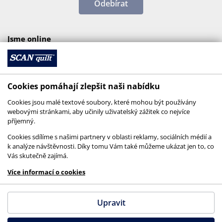
Odebírat
Jsme online
Cookies pomáhají zlepšit naši nabídku
Cookies jsou malé textové soubory, které mohou být používány
webovými stránkami, aby učinily uživatelský zážitek co nejvíce
příjemný.
Cookies sdílíme s našimi partnery v oblasti reklamy, sociálních médií a
k analýze návštěvnosti. Díky tomu Vám také můžeme ukázat jen to, co
Vás skutečně zajímá.
© 2026 SCANquilt - všechna práva vyhrazena
Více informací o cookies
This site is protected by reCAPTCHA and the
Google
Privacy Policy
and
Terms of Service
apply.
Upravit