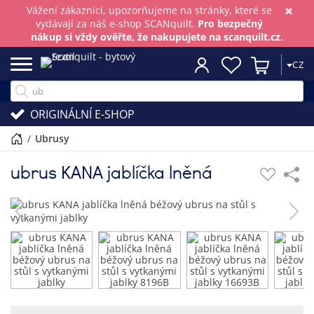
×
Vážení zákazníci, upozorňujeme na stránky, které se
vydávají za náš e-shop SCANquilt.
Pro bezpečný
nákup si vždy ověřte, že nakupujete na scanquilt.cz.
CZ
ORIGINÁLNÍ E-SHOP
/
ubrusy
ubrus KANA jablíčka lněná