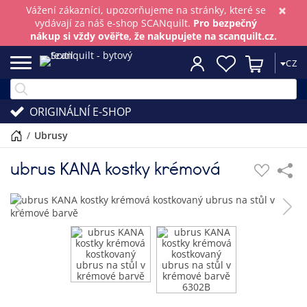
×
Vážení zákazníci, upozorňujeme na stránky, které se
vydávají za náš e-shop SCANquilt.
Pro bezpečný
nákup si vždy ověřte, že nakupujete na scanquilt.cz.
CZ
ORIGINÁLNÍ E-SHOP
/
ubrusy
ubrus KANA kostky krémová