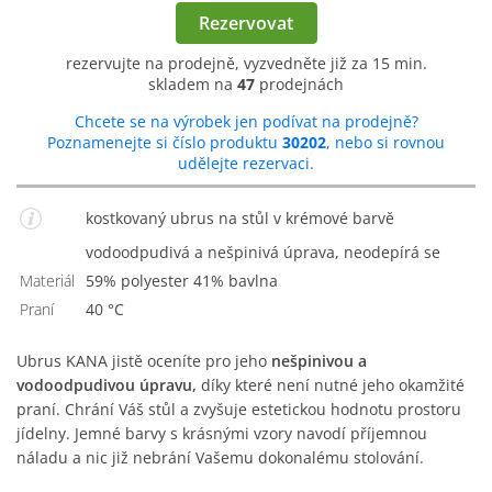
Rezervovat
rezervujte na prodejně, vyzvedněte již za 15 min.
skladem na
47
prodejnách
Chcete se na výrobek jen podívat na prodejně?
Poznamenejte si číslo produktu
30202
, nebo si rovnou
udělejte rezervaci.
kostkovaný ubrus na stůl v krémové barvě
vodoodpudivá a nešpinivá úprava, neodepírá se
Materiál
59% polyester 41% bavlna
Praní
40 °C
Ubrus KANA jistě oceníte pro jeho
nešpinivou a
vodoodpudivou úpravu,
díky které není nutné jeho okamžité
praní. Chrání Váš stůl a zvyšuje estetickou hodnotu prostoru
jídelny. Jemné barvy s krásnými vzory navodí příjemnou
náladu a nic již nebrání Vašemu dokonalému stolování.