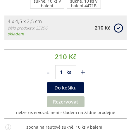
4 x 4,5 x 2,5 cm
210 Kč
číslo produktu: 25296
skladem
210 Kč
-
+
ks
Do košíku
Rezervovat
nelze rezervovat, není skladem na žádné prodejně
spona na rautové sukně, 10 ks v balení