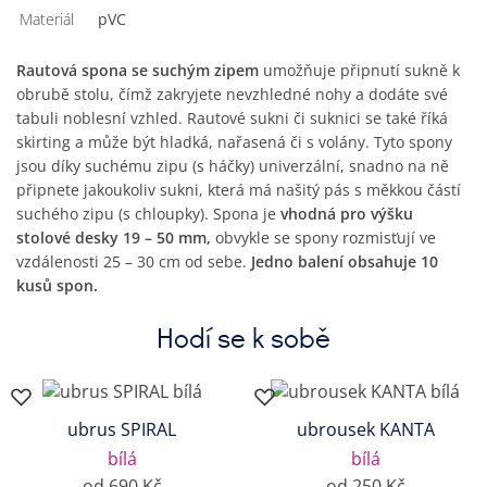
Materiál
PVC
Rautová spona se suchým zipem
umožňuje připnutí sukně k
obrubě stolu, čímž zakryjete nevzhledné nohy a dodáte své
tabuli noblesní vzhled. Rautové sukni či suknici se také říká
skirting a může být hladká, nařasená či s volány. Tyto spony
jsou díky suchému zipu (s háčky) univerzální, snadno na ně
připnete jakoukoliv sukni, která má našitý pás s měkkou částí
suchého zipu (s chloupky). Spona je
vhodná pro výšku
stolové desky 19 – 50 mm,
obvykle se spony rozmisťují ve
vzdálenosti 25 – 30 cm od sebe.
Jedno balení obsahuje 10
kusů spon.
Hodí se k sobě
ubrus SPIRAL
ubrousek KANTA
bílá
bílá
od 690 Kč
od 250 Kč