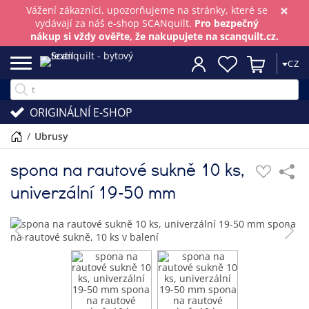
×
Vážení zákazníci, upozorňujeme na stránky, které se
vydávají za náš e-shop SCANquilt.
Pro bezpečný
nákup si vždy ověřte, že nakupujete na scanquilt.cz.
CZ
ORIGINÁLNÍ E-SHOP
/
ubrusy
spona na rautové sukně 10 ks,
univerzální 19-50 mm