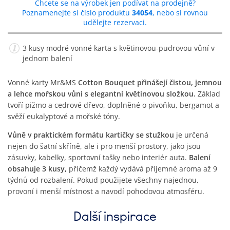
Chcete se na výrobek jen podívat na prodejně?
Poznamenejte si číslo produktu
34054
, nebo si rovnou
udělejte rezervaci.
3 kusy modré vonné karta s květinovou-pudrovou vůní v
jednom balení
Vonné karty Mr&MS
Cotton Bouquet přinášejí čistou, jemnou
a lehce mořskou vůni s elegantní květinovou složkou.
Základ
tvoří pižmo a cedrové dřevo, doplněné o pivoňku, bergamot a
svěží eukalyptové a mořské tóny.
Vůně v praktickém formátu kartičky se stužkou
je určená
nejen do šatní skříně, ale i pro menší prostory, jako jsou
zásuvky, kabelky, sportovní tašky nebo interiér auta.
Balení
obsahuje 3 kusy,
přičemž každý vydává příjemné aroma až 9
týdnů od rozbalení. Pokud použijete všechny najednou,
provoní i menší místnost a navodí pohodovou atmosféru.
Další inspirace