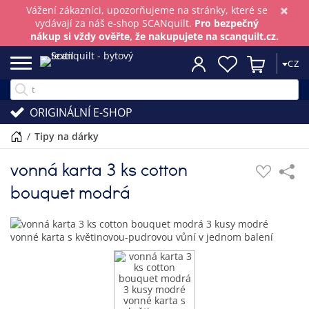
×
Vážení zákazníci, upozorňujeme na stránky, které se
vydávají za náš e-shop SCANquilt.
Pro bezpečný
nákup si vždy ověřte, že nakupujete na scanquilt.cz.
CZ
ORIGINÁLNÍ E-SHOP
/
tipy na dárky
vonná karta 3 ks cotton
bouquet modrá