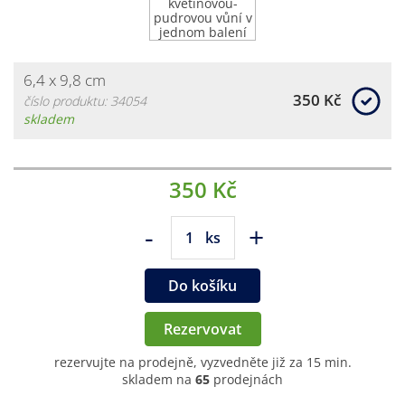
6,4 x 9,8 cm
350 Kč
číslo produktu: 34054
skladem
350 Kč
-
+
ks
Do košíku
Rezervovat
rezervujte na prodejně, vyzvedněte již za 15 min.
skladem na
65
prodejnách