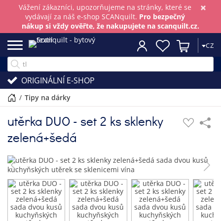
×
Vážení zákazníci, upozorňujeme na stránky, které se
vydávají za náš e-shop SCANquilt.
Pro bezpečný
nákup si vždy ověřte, že nakupujete na scanquilt.cz.
CZ
ORIGINÁLNÍ E-SHOP
/
tipy na dárky
utěrka DUO - set 2 ks sklenky
zelená+šedá