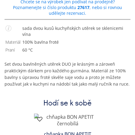
Chcete se na výrobek jen podívat na prodejně?
Poznamenejte si číslo produktu
27617
, nebo si rovnou
udělejte rezervaci.
sada dvou kusů kuchyňských utěrek se sklenicemi
vína
Materiál
100% bavlna froté
Praní
60 °C
Set dvou bavlněných utěrek DUO je krásným a zároveň
praktickým dárkem pro každého gurmána. Materiál ze 100%
bavlny s úpravou froté skvěle saje vodu a proto je můžete
používat jak v kuchyni na nádobí tak jako malý ručník na ruce.
Hodí se k sobě
chňapka BON APETIT