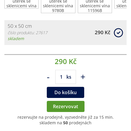
50 x 50 cm
290 Kč
číslo produktu: 27617
skladem
290 Kč
-
+
ks
Do košíku
Rezervovat
rezervujte na prodejně, vyzvedněte již za 15 min.
skladem na
50
prodejnách