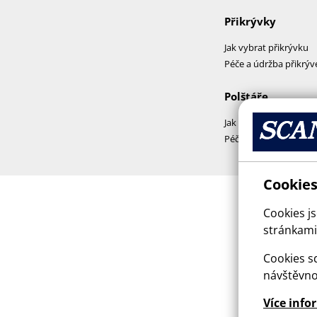
Přikrývky
Jak vybrat přikrývku
Péče a údržba přikrýv
Polštáře
Jak vybrat polštář
Péče a praní polštářů
Cookies
Cookies j
stránkami,
Cookies sd
návštěvno
Více info
This sit