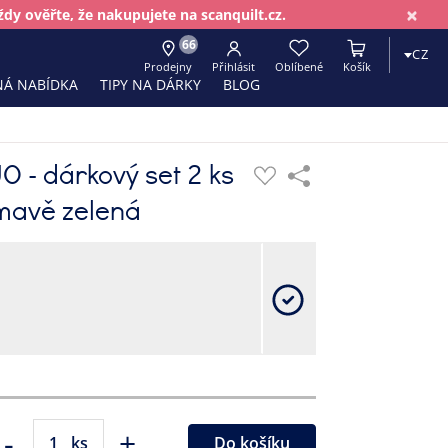
×
dy ověřte, že nakupujete na scanquilt.cz.
66
CZ
Prodejny
Přihlásit
Oblíbené
Košík
Á NABÍDKA
TIPY NA DÁRKY
BLOG
O - dárkový set 2 ks
mavě zelená
-
+
ks
Do košíku