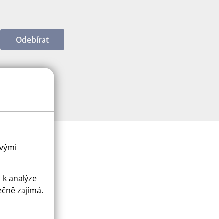
Odebírat
ovými
a k analýze
ečně zajímá.
ice
apply.