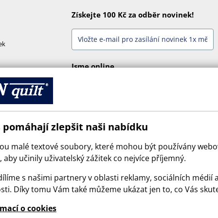
Získejte 100 Kč za odběr novinek!
ek
Jsme online
 pomáhají zlepšit naši nabídku
sou malé textové soubory, které mohou být používány web
 aby učinily uživatelský zážitek co nejvíce příjemný.
ílíme s našimi partnery v oblasti reklamy, sociálních médií 
sti. Díky tomu Vám také můžeme ukázat jen to, co Vás skut
© 2026 SCANquilt - všechna práva vyhrazena
rmací o cookies
e is protected by reCAPTCHA and the Google
Privacy Policy
and
Terms of Serv