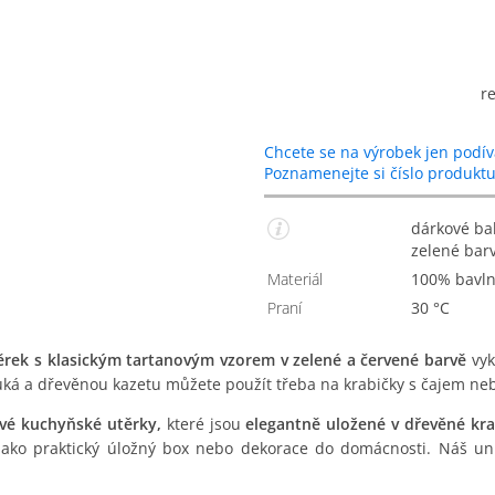
r
Chcete se na výrobek jen podív
Poznamenejte si číslo produkt
dárkové balení dvou károvaných utěrek v červené a
zelené bar
Materiál
100% bavl
Praní
30 °C
rek s klasickým tartanovým vzorem v zelené a červené barvě
vyk
uká a dřevěnou kazetu můžete použít třeba na krabičky s čajem neb
vé kuchyňské utěrky,
které jsou
elegantně uložené v dřevěné kra
 i jako praktický úložný box nebo dekorace do domácnosti. Náš un