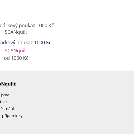
dárkový poukaz 1000 Kč
SCANquilt
od 1000 Kč
ANquilt
 jsme
takt
ěstnání
e připomínky
g