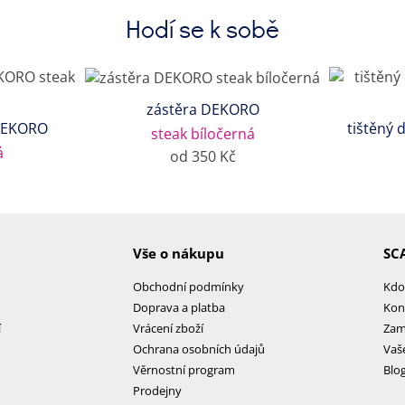
Hodí se k sobě
zástěra DEKORO
DEKORO
tištěný 
steak bíločerná
á
od 350 Kč
Vše o nákupu
SC
Obchodní podmínky
Kdo
Doprava a platba
Kon
í
Vrácení zboží
Zam
Ochrana osobních údajů
Vaš
Věrnostní program
Blo
Prodejny