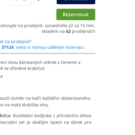
Rezervovat
ezervujte na prodejně, vyzvedněte již za 15 min.
skladem na
62
prodejnách
at na prodejně?
u
37124
, nebo si rovnou udělejte rezervaci.
vě ve dřevěné krabičce
na
ouzlí úsměv na tváři každého obdarovaného.
o na malá klubíčka vlny.
bičce.
Rustikální bedýnka z přírodního dřeva
iverzální set je skvělým tipem na dárek pro