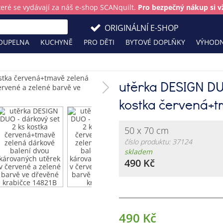
teré se vydávají za náš e-shop SCANquilt.
Pro bezpečný nákup si vž
ORIGINÁLNÍ E-SHOP
OUPELNA
KUCHYNĚ
PRO DĚTI
BYTOVÉ DOPLŇKY
VÝHODN
utěrka DESIGN DU
kostka červená+t
50 x 70 cm
číslo produktu: 37124
skladem
490 Kč
490 Kč