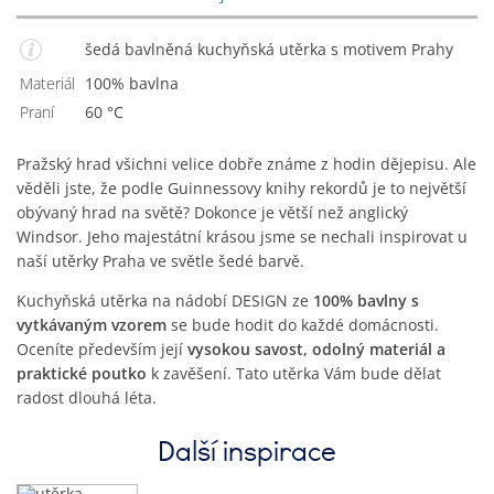
šedá bavlněná kuchyňská utěrka s motivem Prahy
Materiál
100% bavlna
Praní
60 °C
Pražský hrad všichni velice dobře známe z hodin dějepisu. Ale
věděli jste, že podle Guinnessovy knihy rekordů je to největší
obývaný hrad na světě? Dokonce je větší než anglický
Windsor. Jeho majestátní krásou jsme se nechali inspirovat u
naší utěrky Praha ve světle šedé barvě.
Kuchyňská utěrka na nádobí DESIGN ze
100% bavlny s
vytkávaným vzorem
se bude hodit do každé domácnosti.
Oceníte především její
vysokou savost, odolný materiál a
praktické poutko
k zavěšení. Tato utěrka Vám bude dělat
radost dlouhá léta.
Další inspirace