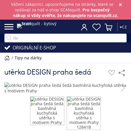
×
Vážení zákazníci, upozorňujeme na stránky, které se
vydávají za náš e-shop SCANquilt.
Pro bezpečný
nákup si vždy ověřte, že nakupujete na scanquilt.cz.
CZ
ORIGINÁLNÍ E-SHOP
/
tipy na dárky
utěrka DESIGN praha šedá