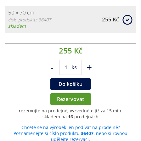
50 x 70 cm
255 Kč
číslo produktu: 36407
skladem
255 Kč
-
+
ks
Do košíku
Rezervovat
rezervujte na prodejně, vyzvedněte již za 15 min.
skladem na
16
prodejnách
Chcete se na výrobek jen podívat na prodejně?
Poznamenejte si číslo produktu
36407
, nebo si rovnou
udělejte rezervaci.