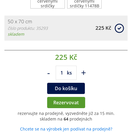
50 x 70 cm
225 Kč
číslo produktu: 35293
skladem
225 Kč
-
+
ks
Do košíku
Rezervovat
rezervujte na prodejně, vyzvedněte již za 15 min.
skladem na
64
prodejnách
Chcete se na výrobek jen podívat na prodejně?