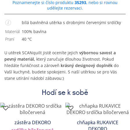
Poznamenejte si číslo produktu
35293
, nebo si rovnou
udělejte rezervaci.
bílá bavlněná utěrka s drobnými červenými srdíčky
Materiál
100% bavlna
Praní
40 °C
U utěrek SCANquilt jistě oceníte jejich
výbornou savost a
pevný materiál,
který zaručuje dlouhou životnost. Pokud
hledáte funkčnost a zároveň
krásný designový doplněk
do
Vaší kuchyně, budete spokojeni. S naší utěrkou se pro Vás
stane utírání nádobí zábavou:)
Hodí se k sobě
zástěra DEKORO
chňapka RUKAVICE
DEKORO