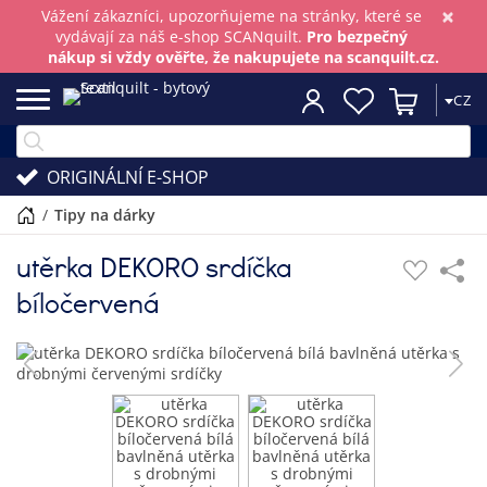
×
Vážení zákazníci, upozorňujeme na stránky, které se
vydávají za náš e-shop SCANquilt.
Pro bezpečný
nákup si vždy ověřte, že nakupujete na scanquilt.cz.
CZ
ORIGINÁLNÍ E-SHOP
/
tipy na dárky
utěrka DEKORO srdíčka
bíločervená