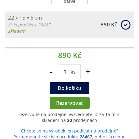
22 x 15 x 6 cm
890 Kč
číslo produktu: 28467
skladem
890 Kč
-
+
ks
Do košíku
Rezervovat
rezervujte na prodejně, vyzvedněte již za 15 min.
skladem na
20
prodejnách
Chcete se na výrobek jen podívat na prodejně?
Poznamenejte si číslo produktu
28467
, nebo si rovnou