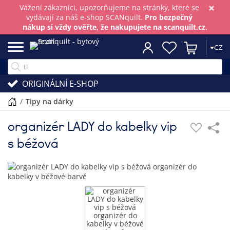
×
Vážení zákazníci, upozorňujeme na stránky, které se
vydávají za náš e-shop SCANquilt.
Pro bezpečný
nákup si vždy ověřte, že nakupujete na scanquilt.cz.
CZ
ORIGINÁLNÍ E-SHOP
/
tipy na dárky
organizér LADY do kabelky vip
s béžová