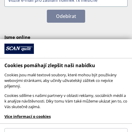
Odebírat
Jsme online
Cookies pomáhají zlepšit naši nabídku
Cookies jsou malé textové soubory, které mohou být používány
webovými stránkami, aby učinily uživatelský zážitek co nejvíce
příjemný.
Cookies sdílíme s našimi partnery v oblasti reklamy, sociálních médií a
k analýze návštěvnosti. Díky tomu Vám také můžeme ukázat jen to, co
Vás skutečně zajímá.
© 2026 SCANquilt - všechna práva vyhrazena
Více informací o cookies
This site is protected by reCAPTCHA and the
Google
Privacy Policy
and
Terms of Service
apply.