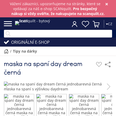
×
Vážení zákazníci, upozorňujeme na stránky, které se
vydávají za náš e-shop SCANquilt.
Pro bezpečný
nákup si vždy ověřte, že nakupujete na scanquilt.cz.
CZ
ORIGINÁLNÍ E-SHOP
/
tipy na dárky
maska na spaní day dream
černá