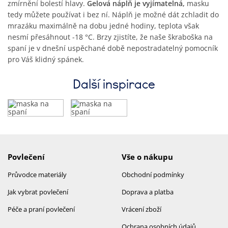
zmírnění bolestí hlavy.
Gelová náplň je vyjímatelná,
masku
tedy můžete používat i bez ní. Náplň je možné dát zchladit do
mrazáku maximálně na dobu jedné hodiny, teplota však
nesmí přesáhnout -18 °C. Brzy zjistíte, že naše škraboška na
spaní je v dnešní uspěchané době nepostradatelný pomocník
pro Váš klidný spánek.
Další inspirace
Povlečení
Vše o nákupu
Průvodce materiály
Obchodní podmínky
Jak vybrat povlečení
Doprava a platba
Péče a praní povlečení
Vrácení zboží
Ochrana osobních údajů