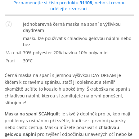
Poznamenejte si číslo produktu
31108
, nebo si rovnou
udělejte rezervaci.
jednobarevná černá maska na spaní s výšivkou
daydream
masku lze používat s chladivou gelovou náplní nebo
bez
Materiál
70% polyester 20% bavlna 10% polyamid
Praní
30°C
Černá maska na spaní s jemnou výšivkou DAY DREAM je
klíčem k zdravému spánku, stačí ji obléknout a téměř
okamžitě ucítíte to kouzlo hluboké tmy. Škraboška na spaní s
chladivou náplní, kterou si zamilujete na první ponošení,
slibujeme!
Maska na spaní SCANquilt
je skvělý doplněk pro ty, kdo mají
problémy s usínáním při světle, budí se s prvními paprsky
nebo často cestují. Masku můžete používat s
chladivou
gelovou náplní
pro zvýšení odpočinku unavených očí nebo ke