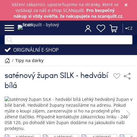
×
Vážení zákazníci, upozorňujeme na stránky, které se
vydávají za náš e-shop SCANquilt.
Pro bezpečný
nákup si vždy ověřte, že nakupujete na scanquilt.cz.
CZ
ORIGINÁLNÍ E-SHOP
/
tipy na dárky
saténový župan SILK - hedvábí
bílá