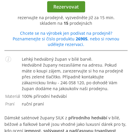
Rezervovat
rezervujte na prodejně, vyzvedněte již za 15 min.
skladem na
15
prodejnách
Chcete se na výrobek jen podívat na prodejně?
Poznamenejte si číslo produktu
26905
, nebo si rovnou
udělejte rezervaci.
Lehký hedvábný župan v bílé barvě.
Hedvábné župany nezasíláme na adresu. Pokud
máte o koupi zájem, zarezervujte si ho na prodejně
přes zelené tlačítko. Případně kontaktujte
zákaznickou linku - 246 058 120, po dohodě Vám
župan dodáme na jakoukoliv naši prodejnu.
Materiál
100% přírodní hedvábí
Praní
ruční praní
Dámské saténové župany SILK z
přírodního hedvábí
v bílé,
béžové a fialkové barvě jsou vhodné jako luxusní dárek pro ty,
kdo ocení
jemnost, splývavost a nadčasovou trvanlivost