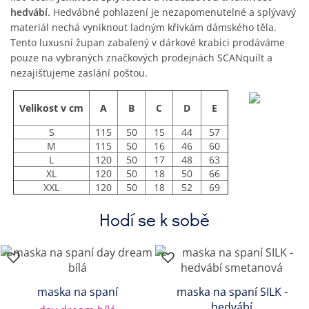
hedvábí
. Hedvábné pohlazení je nezapomenutelné a splývavý
materiál nechá vyniknout ladným křivkám dámského těla.
Tento luxusní župan zabalený v dárkové krabici prodáváme
pouze na vybraných značkových prodejnách SCANquilt a
nezajišťujeme zaslání poštou.
Velikost v cm
A
B
C
D
E
S
115
50
15
44
57
M
115
50
16
46
60
L
120
50
17
48
63
XL
120
50
18
50
66
XXL
120
50
18
52
69
Hodí se k sobě
maska na spaní
maska na spaní SILK -
hedvábí