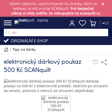
×
Vážení zákazníci, upozorňujeme na stránky, které se
vydávají za náš e-shop SCANquilt.
Pro bezpečný
nákup si vždy ověřte, že nakupujete na scanquilt.cz.
CZ
ORIGINÁLNÍ E-SHOP
/
tipy na dárky
elektronický dárkový poukaz
500 Kč SCANquilt