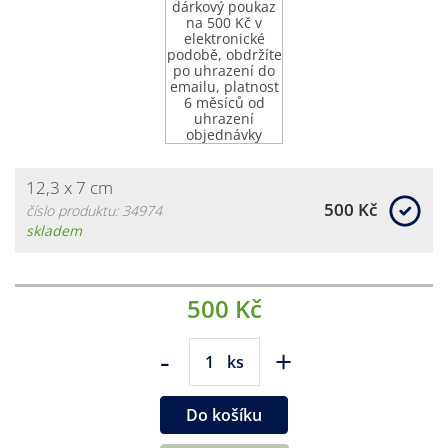
12,3 x 7 cm
500 Kč
číslo produktu: 34974
skladem
500 Kč
-
+
ks
Do košíku