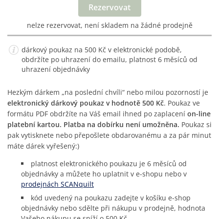
Rezervovat
nelze rezervovat, není skladem na žádné prodejně
dárkový poukaz na 500 Kč v elektronické podobě,
obdržíte po uhrazení do emailu, platnost 6 měsíců od
uhrazení objednávky
Hezkým dárkem „na poslední chvíli“ nebo milou pozorností je
elektronický dárkový poukaz v hodnotě 500 Kč
. Poukaz ve
formátu PDF obdržíte na Váš email ihned po zaplacení
on-line
platební kartou. Platba na dobírku není umožněna.
Poukaz si
pak vytisknete nebo přepošlete obdarovanému a za pár minut
máte dárek vyřešený:)
platnost elektronického poukazu je 6 měsíců od
objednávky a můžete ho uplatnit v e-shopu nebo v
prodejnách SCANquilt
kód uvedený na poukazu zadejte v košíku e-shop
objednávky nebo sdělte při nákupu v prodejně, hodnota
Vašeho nákupu se sníží o 500 Kč