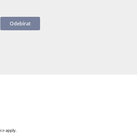
Odebírat
ice
apply.