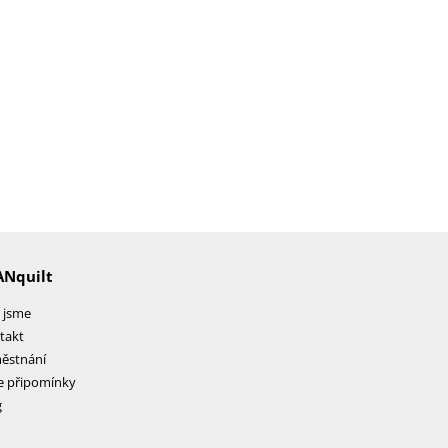
ANquilt
 jsme
takt
ěstnání
e připomínky
g