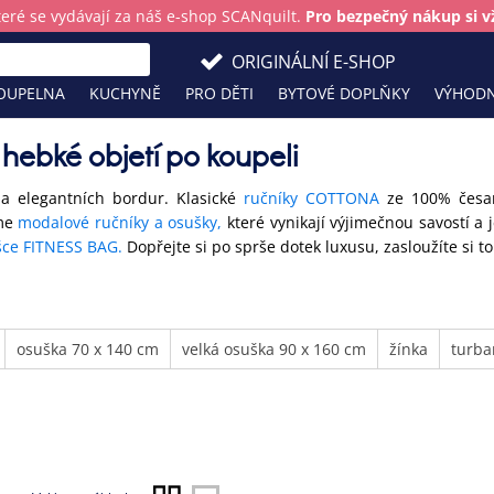
teré se vydávají za náš e-shop SCANquilt.
Pro bezpečný nákup si vž
ORIGINÁLNÍ E-SHOP
OUPELNA
KUCHYNĚ
PRO DĚTI
BYTOVÉ DOPLŇKY
VÝHODN
 hebké objetí po koupeli
 a elegantních bordur. Klasické
ručníky COTTONA
ze 100% česan
eme
modalové ručníky a osušky,
které vynikají výjimečnou savostí a
šce FITNESS BAG.
Dopřejte si po sprše dotek luxusu, zasloužíte si to
osuška 70 x 140 cm
velká osuška 90 x 160 cm
žínka
turba