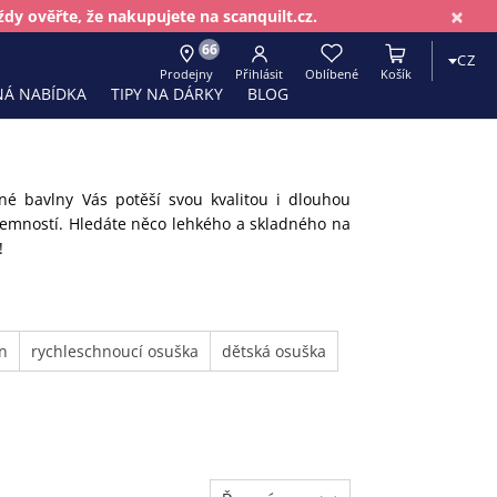
×
dy ověřte, že nakupujete na scanquilt.cz.
66
CZ
Prodejny
Přihlásit
Oblíbené
Košík
Á NABÍDKA
TIPY NA DÁRKY
BLOG
é bavlny Vás potěší svou kvalitou i dlouhou
 jemností. Hledáte něco lehkého a skladného na
!
n
rychleschnoucí osuška
dětská osuška