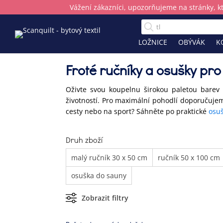
Vážení zákazníci, upozorňujeme na stránky, k
LOŽNICE
OBÝVÁK
K
Froté ručníky a osušky pro
Oživte svou koupelnu širokou paletou barev
životností. Pro maximální pohodlí doporučuj
cesty nebo na sport? Sáhněte po praktické
osu
Druh zboží
malý ručník 30 x 50 cm
ručník 50 x 100 cm
osuška do sauny
Zobrazit filtry