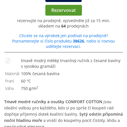
Rezervovat
rezervujte na prodejně, vyzvedněte již za 15 min.
skladem na
64
prodejnách
Chcete se na výrobek jen podívat na prodejně?
Poznamenejte si číslo produktu
38626
, nebo si rovnou
udělejte rezervaci.
tmavě modrý měkký trvanlivý ručník z česané bavlny
s vysokou gramáží
Materiál
100% česaná bavlna
Praní
60 °C
2
Váha
750 g/m
Tmavě modré ručníky a osušky COMFORT COTTON
jsou
ideální volbou pro každého, kdo si po sprše či koupeli rád
dopřeje příjemný dotek kvalitní bavlny.
Sytý odstín připomíná
noční hladinu moře
a vnáší do koupelny pocit čistoty, klidu a
nenápadné elegance.