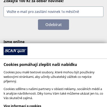
Získejte 100 Kč za odběr novinek!
Odebírat
Jsme online
Cookies pomáhají zlepšit naši nabídku
Cookies jsou malé textové soubory, které mohou být používány
webovými stránkami, aby učinily uživatelský zážitek co nejvíce
příjemný.
Cookies sdílíme s našimi partnery v oblasti reklamy, sociálních médií a
k analýze návštěvnosti. Díky tomu Vám také můžeme ukázat jen to, co
Vás skutečně zajímá.
© 2026 SCANquilt - všechna práva vyhrazena
Více informací o cookies
This site is protected by reCAPTCHA and the