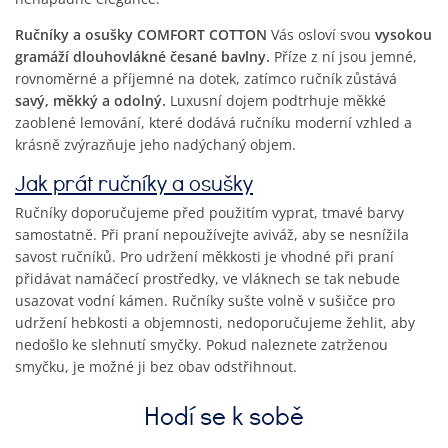
Ručníky a osušky COMFORT COTTON
Vás osloví svou
vysokou
gramáží dlouhovlákné česané bavlny.
Příze z ní jsou jemné,
rovnoměrné a příjemné na dotek, zatímco ručník zůstává
savý, měkký a odolný.
Luxusní dojem podtrhuje měkké
zaoblené lemování, které dodává ručníku moderní vzhled a
krásně zvýrazňuje jeho nadýchaný objem.
Jak prát ručníky a osušky
Ručníky doporučujeme před použitím vyprat, tmavé barvy
samostatně. Při praní nepoužívejte aviváž, aby se nesnížila
savost ručníků. Pro udržení měkkosti je vhodné při praní
přidávat namáčecí prostředky, ve vláknech se tak nebude
usazovat vodní kámen. Ručníky sušte volně v sušičce pro
udržení hebkosti a objemnosti, nedoporučujeme žehlit, aby
nedošlo ke slehnutí smyčky. Pokud naleznete zatrženou
smyčku, je možné ji bez obav odstřihnout.
Hodí se k sobě