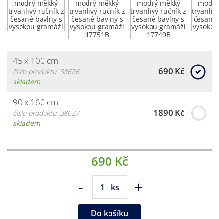
45 x 100 cm
690 Kč
číslo produktu: 38626
skladem
90 x 160 cm
1890 Kč
číslo produktu: 38627
skladem
690 Kč
-
+
ks
Do košíku