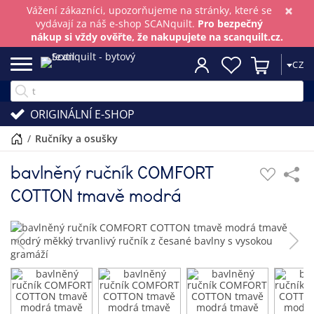
×
Vážení zákazníci, upozorňujeme na stránky, které se
vydávají za náš e-shop SCANquilt.
Pro bezpečný
nákup si vždy ověřte, že nakupujete na scanquilt.cz.
CZ
ORIGINÁLNÍ E-SHOP
/
ručníky a osušky
bavlněný ručník COMFORT
COTTON tmavě modrá