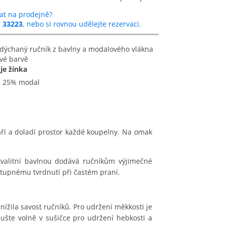
at na prodejně?
u
33223
, nebo si rovnou udělejte rezervaci.
vé barvě
je žínka
a 25% modal
áří a doladí prostor každé koupelny. Na omak
kvalitní bavlnou dodává ručníkům výjimečné
ostupnému tvrdnutí při častém praní.
ížila savost ručníků. Pro udržení měkkosti je
ušte volně v sušičce pro udržení hebkosti a