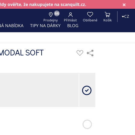
×
dy ověřte, že nakupujete na scanquilt.cz.
66
CZ
Prodejny
Přihlásit
Oblíbené
Košík
Á NABÍDKA
TIPY NA DÁRKY
BLOG
 MODAL SOFT