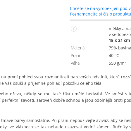
Chcete se na výrobek jen podív
Poznamenejte si číslo produkt
měkký a nadýchaný ručník z bavlny a modalového vlákna
v šedobéžo
15 x 21 cm 
Materiál
75% bavln
Praní
40 °C
2
Váha
550 g/m
 na první pohled svou rozmanitostí barevných odstínů, které rozz
le Vás osuší a příjemně pohladí pokožku celého těla.
vého dřeva, někdy se mu také říká umělé hedvábí. Ve směsi s 
jí perfektní savostí, zároveň dobře schnou a jsou odolnější proti p
mavé barvy samostatně. Při praní nepoužívejte aviváž, aby se nesn
dky, ve vláknech se tak nebude usazovat vodní kámen. Ručníky s