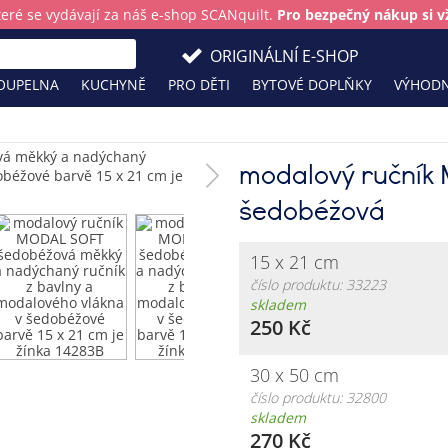
teré se vydávají za náš e-shop SCANquilt.
Pro bezpečný nákup si vž
ORIGINÁLNÍ E-SHOP
OUPELNA
KUCHYNĚ
PRO DĚTI
BYTOVÉ DOPLŇKY
VÝHODN
modalový ručník
šedobéžová
15 x 21 cm
číslo produktu: 33223
skladem
250 Kč
30 x 50 cm
číslo produktu: 32800
skladem
270 Kč