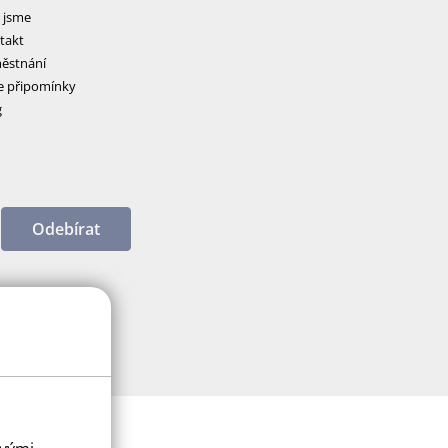
 jsme
takt
ěstnání
e připomínky
g
Odebírat