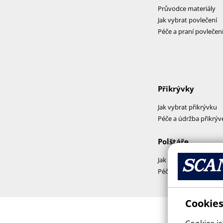
Průvodce materiály
Jak vybrat povlečení
Péče a praní povlečen
Přikrývky
Jak vybrat přikrývku
Péče a údržba přikrýv
Polštáře
Jak vybrat polštář
Péče a praní polštářů
Cookies