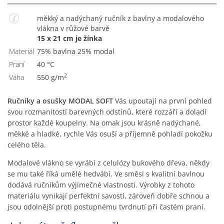
měkký a nadýchaný ručník z bavlny a modalového
vlákna v růžové barvě
15 x 21 cm je žínka
Materiál
75% bavlna 25% modal
Praní
40 °C
2
Váha
550 g/m
Ručníky a osušky MODAL SOFT
Vás upoutají na první pohled
svou rozmanitostí barevných odstínů, které rozzáří a doladí
prostor každé koupelny. Na omak jsou krásně nadýchané,
měkké a hladké, rychle Vás osuší a příjemně pohladí pokožku
celého těla.
Modalové vlákno se vyrábí z celulózy bukového dřeva, někdy
se mu také říká umělé hedvábí. Ve směsi s kvalitní bavlnou
dodává ručníkům výjimečné vlastnosti. Výrobky z tohoto
materiálu vynikají perfektní savostí, zároveň dobře schnou a
jsou odolnější proti postupnému tvrdnutí při častém praní.