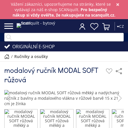
×
Vážení zákazníci, upozorňujeme na stránky, které se
vydávají za náš e-shop SCANquilt.
Pro bezpečný
nákup si vždy ověřte, že nakupujete na scanquilt.cz.
CZ
ORIGINÁLNÍ E-SHOP
/
ručníky a osušky
modalový ručník MODAL SOFT
růžová