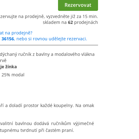
Rezervovat
ezervujte na prodejně, vyzvedněte již za 15 min.
skladem na
62
prodejnách
at na prodejně?
u
36156
, nebo si rovnou udělejte rezervaci.
arvě
je žínka
a 25% modal
áří a doladí prostor každé koupelny. Na omak
kvalitní bavlnou dodává ručníkům výjimečné
ostupnému tvrdnutí při častém praní.