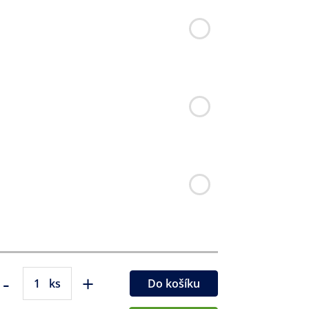
-
+
ks
Do košíku