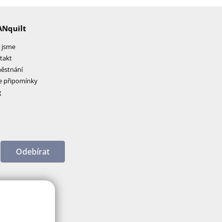
ANquilt
 jsme
takt
ěstnání
e připomínky
g
Odebírat