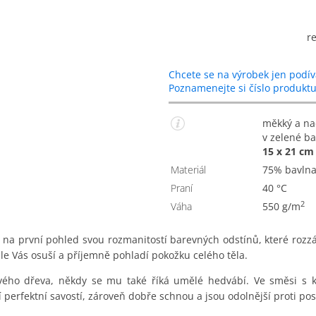
r
Chcete se na výrobek jen podív
Poznamenejte si číslo produkt
měkký a nadýchaný ručník z bavlny a modalového vlákna
v zelené b
15 x 21 cm 
Materiál
75% bavln
Praní
40 °C
2
Váha
550 g/m
 na první pohled svou rozmanitostí barevných odstínů, které rozz
le Vás osuší a příjemně pohladí pokožku celého těla.
vého dřeva, někdy se mu také říká umělé hedvábí. Ve směsi s 
jí perfektní savostí, zároveň dobře schnou a jsou odolnější proti p