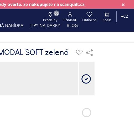
×
dy ověřte, že nakupujete na scanquilt.cz.
66
CZ
Prodejny
Přihlásit
Oblíbené
Košík
Á NABÍDKA
TIPY NA DÁRKY
BLOG
 MODAL SOFT zelená