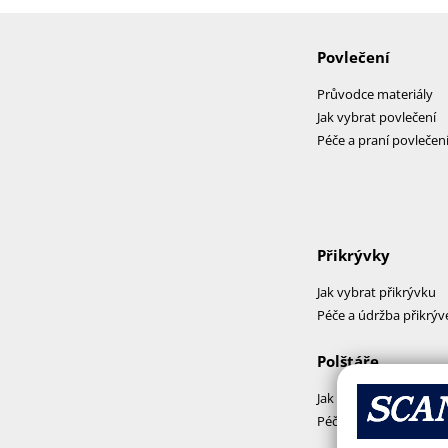
Povlečení
Průvodce materiály
Jak vybrat povlečení
Péče a praní povlečen
Přikrývky
Jak vybrat přikrývku
Péče a údržba přikrýv
Polštáře
Jak vybrat polštář
Péče a praní polštářů