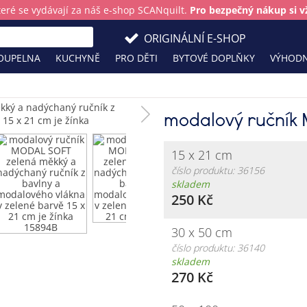
teré se vydávají za náš e-shop SCANquilt.
Pro bezpečný nákup si vž
ORIGINÁLNÍ E-SHOP
OUPELNA
KUCHYNĚ
PRO DĚTI
BYTOVÉ DOPLŇKY
VÝHODN
modalový ručník
15 x 21 cm
číslo produktu: 36156
skladem
250 Kč
30 x 50 cm
číslo produktu: 36140
skladem
270 Kč