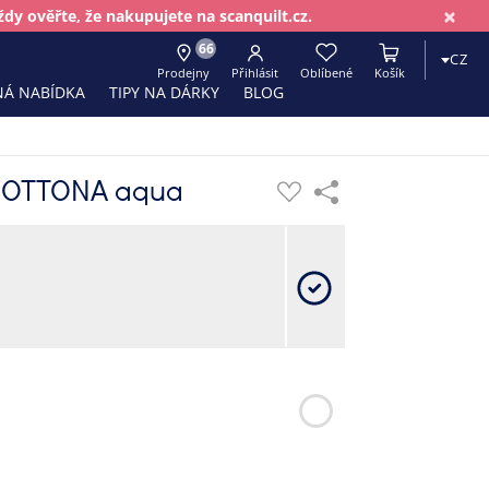
×
dy ověřte, že nakupujete na scanquilt.cz.
66
CZ
Prodejny
Přihlásit
Oblíbené
Košík
Á NABÍDKA
TIPY NA DÁRKY
BLOG
 COTTONA aqua