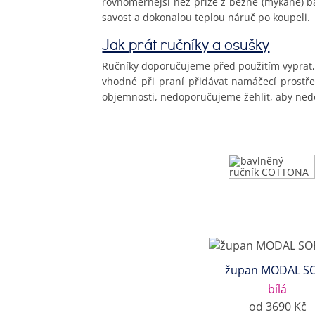
rovnoměrnější než příze z běžné (mykané) 
savost a dokonalou teplou náruč po koupeli.
Jak prát ručníky a osušky
Ručníky doporučujeme před použitím vyprat, t
vhodné při praní přidávat namáčecí prostře
objemnosti, nedoporučujeme žehlit, aby nedo
župan MODAL S
bílá
od 3690 Kč