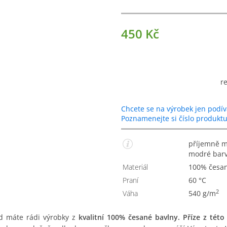
450 Kč
r
Chcete se na výrobek jen podív
Poznamenejte si číslo produkt
příjemně měkký trvanlivý ručník z česané bavlny v aqua
modré bar
Materiál
100% česa
Praní
60 °C
2
Váha
540 g/m
ud máte rádi výrobky z
kvalitní 100% česané bavlny. Příze z této