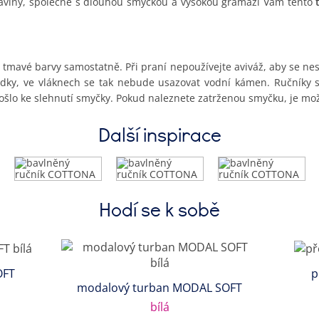
bavlny, společně s dlouhou smyčkou a vysokou gramáží Vám tento
mavé barvy samostatně. Při praní nepoužívejte aviváž, aby se nesn
dky, ve vláknech se tak nebude usazovat vodní kámen. Ručníky s
šlo ke slehnutí smyčky. Pokud naleznete zatrženou smyčku, je mož
Další inspirace
Hodí se k sobě
OFT
p
modalový turban MODAL SOFT
bílá