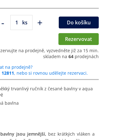
-
+
ks
Do košíku
Rezervovat
ezervujte na prodejně, vyzvedněte již za 15 min.
skladem na
64
prodejnách
at na prodejně?
u
12811
, nebo si rovnou udělejte rezervaci.
vě
ná bavlna
 bavlny jsou jemnější,
bez krátkých vláken a