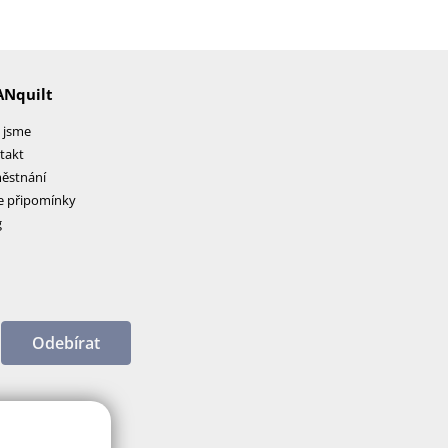
ANquilt
 jsme
takt
ěstnání
e připomínky
g
Odebírat