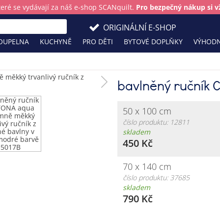
teré se vydávají za náš e-shop SCANquilt.
Pro bezpečný nákup si vž
ORIGINÁLNÍ E-SHOP
OUPELNA
KUCHYNĚ
PRO DĚTI
BYTOVÉ DOPLŇKY
VÝHODN
bavlněný ručník
50 x 100 cm
číslo produktu: 12811
skladem
450 Kč
70 x 140 cm
číslo produktu: 37685
skladem
790 Kč