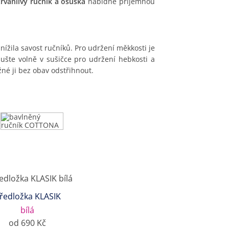
trvanlivý ručník a osuška
nabídne příjemnou
ížila savost ručníků. Pro udržení měkkosti je
ušte volně v sušičce pro udržení hebkosti a
né ji bez obav odstřihnout.
ředložka KLASIK
bílá
od 690 Kč