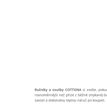
Ručníky a osušky COTTONA
si zvolte, pok
rovnoměrnější než příze z běžné (mykané) 
savost a dokonalou teplou náruč po koupeli.