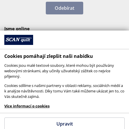
Odebírat
Jsme online
Cookies pomáhají zlepšit naši nabídku
Cookies jsou malé textové soubory, které mohou být používány
webovými stránkami, aby učinily uživatelský zážitek co nejvíce
příjemný.
Cookies sdílíme s našimi partnery v oblasti reklamy, sociálních médií a
k analýze návštěvnosti. Díky tomu Vám také můžeme ukázat jen to, co
Vás skutečně zajímá.
© 2026 SCANquilt - všechna práva vyhrazena
Více informací o cookies
This site is protected by reCAPTCHA and the
Google
Privacy Policy
and
Terms of Service
apply.
Upravit