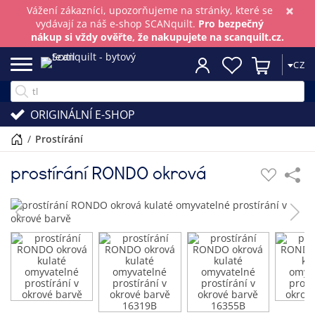
×
Vážení zákazníci, upozorňujeme na stránky, které se
vydávají za náš e-shop SCANquilt.
Pro bezpečný
nákup si vždy ověřte, že nakupujete na scanquilt.cz.
CZ
ORIGINÁLNÍ E-SHOP
/
prostírání
prostírání RONDO okrová