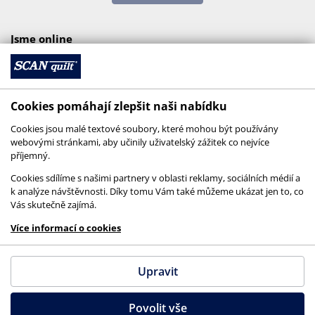
Jsme online
Cookies pomáhají zlepšit naši nabídku
Cookies jsou malé textové soubory, které mohou být používány
webovými stránkami, aby učinily uživatelský zážitek co nejvíce
příjemný.
Cookies sdílíme s našimi partnery v oblasti reklamy, sociálních médií a
k analýze návštěvnosti. Díky tomu Vám také můžeme ukázat jen to, co
Vás skutečně zajímá.
© 2026 SCANquilt - všechna práva vyhrazena
Více informací o cookies
This site is protected by reCAPTCHA and the
Google
Privacy Policy
and
Terms of Service
apply.
Upravit
Povolit vše