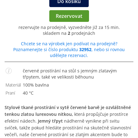
Do košíku
Rezervovat
rezervujte na prodejně, vyzvedněte již za 15 min.
skladem na
2
prodejnách
Chcete se na výrobek jen podívat na prodejně?
Poznamenejte si číslo produktu
32952
, nebo si rovnou
udělejte rezervaci.
červené prostírání na stůl s jemným zlatavým
třpytem, také ve velikosti běhounu
Materiál
100% bavlna
Praní
40 °C
Stylové tkané prostírání v sytě červené barvě je ozvláštněné
tenkou zlatou lurexovou nitkou,
která propůjčuje prostírce
efektní nádech.
Jemný třpyt
nádherně vynikne při svitu
svíček, takže pokud hledáte prostírání na skutečně slavnostní
večeři, naše červené prostírání se zlatým akcentem bude to