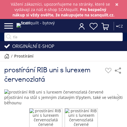
×
Vážení zákazníci, upozorňujeme na stránky, které se
vydávají za náš e-shop SCANquilt.
Pro bezpečný
nákup si vždy ověřte, že nakupujete na scanquilt.cz.
CZ
ORIGINÁLNÍ E-SHOP
/
prostírání
prostírání RIB uni s lurexem
červenozlatá