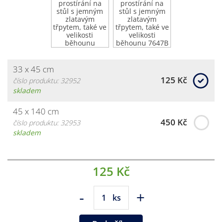
33 x 45 cm
125 Kč
číslo produktu: 32952
skladem
45 x 140 cm
450 Kč
číslo produktu: 32953
skladem
125 Kč
-
+
ks